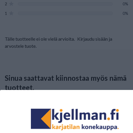
2
0%
1
0%
Tälle tuotteelle ei ole vielä arvioita.
Kirjaudu sisään ja
arvostele tuote.
Sinua saattavat kiinnostaa myös nämä
tuotteet.