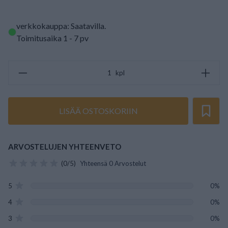
verkkokauppa: Saatavilla
.
Toimitusaika 1 - 7 pv
kpl
LISÄÄ OSTOSKORIIN
ARVOSTELUJEN YHTEENVETO
(0/5)
Yhteensä 0 Arvostelut
5
0%
4
0%
3
0%