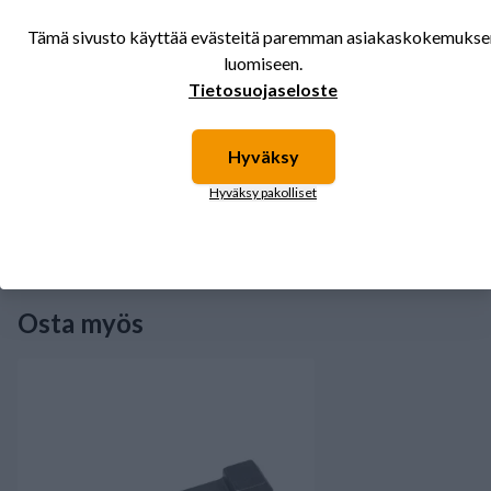
Tämä sivusto käyttää evästeitä paremman asiakaskokemukse
luomiseen.
Tietosuojaseloste
Hyväksy
Hammaspyörä D50 14x49 EVR Jeantil
Hammaspyörä D50 16
Hyväksy pakolliset
225,00 €
258,96 €
Saatavilla
Saatavilla
Osta myös