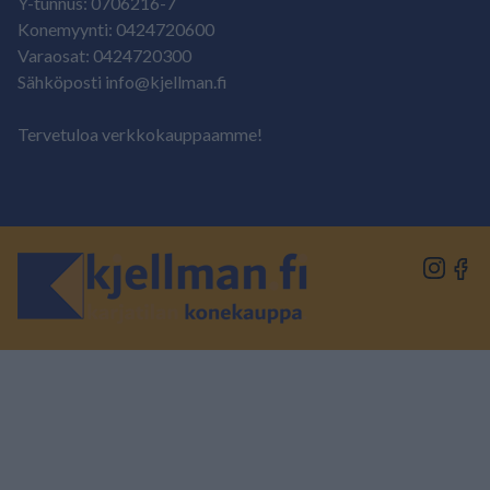
Y-tunnus: 0706216-7
Konemyynti: 0424720600
Varaosat: 0424720300
Sähköposti info@kjellman.fi
Tervetuloa verkkokauppaamme!