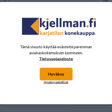
5
0%
4
0%
3
0%
2
0%
1
0%
Tämä sivusto käyttää evästeitä paremman
asiakaskokemuksen luomiseen.
Tälle tuotteelle ei ole vielä arvioita.
Kirjaudu sisään ja
Tietosuojaseloste
arvostele tuote.
Hyväksy
Hyväksy pakolliset
Sinua saattavat kiinnostaa myös nämä
tuotteet.