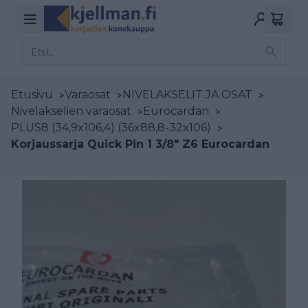
Etusivu
>
Varaosat
>
NIVELAKSELIT JA OSAT
>
Nivelakselien varaosat
>
Eurocardan
>
PLUS8 (34,9x106,4) (36x88,8-32x106)
>
Korjaussarja Quick Pin 1 3/8" Z6 Eurocardan