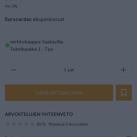
Alv 0%
Eurocardan
alkuperäisosat
verkkokauppa: Saatavilla
.
Toimitusaika 1 - 7 pv
pak
LISÄÄ OSTOSKORIIN
ARVOSTELUJEN YHTEENVETO
(0/5)
Yhteensä 0 Arvostelut