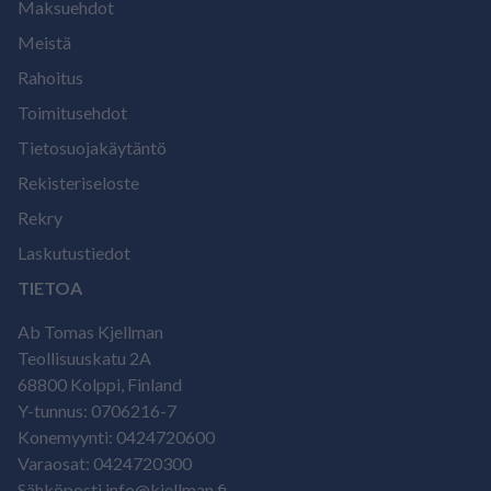
Maksuehdot
Meistä
Rahoitus
Toimitusehdot
Tietosuojakäytäntö
Rekisteriseloste
Rekry
Laskutustiedot
TIETOA
Ab Tomas Kjellman
Teollisuuskatu 2A
68800 Kolppi, Finland
Y-tunnus: 0706216-7
Konemyynti: 0424720600
Varaosat: 0424720300
Sähköposti info@kjellman.fi