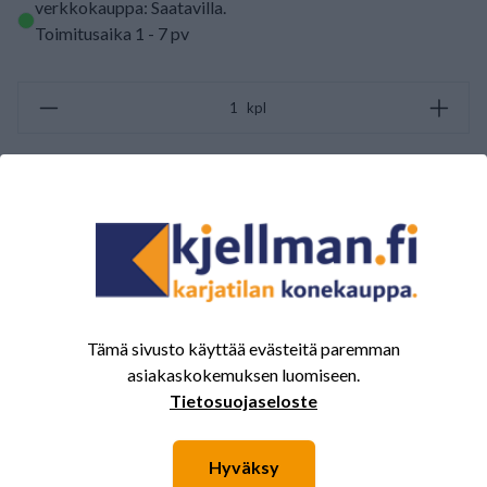
verkkokauppa: Saatavilla
.
Toimitusaika 1 - 7 pv
kpl
LISÄÄ OSTOSKORIIN
ARVOSTELUJEN YHTEENVETO
(0/5)
Yhteensä 0 Arvostelut
Tämä sivusto käyttää evästeitä paremman
5
0%
asiakaskokemuksen luomiseen.
4
0%
Tietosuojaseloste
3
0%
2
0%
Hyväksy