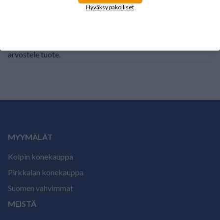
1
0%
Hyväksy pakolliset
Tälle tuotteelle ei ole vielä arvioita.
Kirjaudu sisään ja
arvostele tuote.
MYYMÄLÄT
Kolpin konekauppa
Pirkkalan konekauppa
Suomen vahvimmat
MEISTÄ