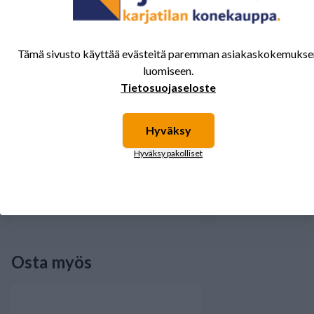
Tämä sivusto käyttää evästeitä paremman asiakaskokemukse
luomiseen.
Tietosuojaseloste
Hyväksy
Hyväksy pakolliset
Kultivaattorin pultti M12x55 10.9
Kultivaattorin pultti
12.9
1,88 €
2,57 €
Saatavilla
Saatavilla
Osta myös