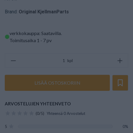
Brand:
Original KjellmanParts
verkkokauppa: Saatavilla
.
Toimitusaika 1 - 7 pv
kpl
LISÄÄ OSTOSKORIIN
ARVOSTELUJEN YHTEENVETO
(0/5)
Yhteensä 0 Arvostelut
5
0%