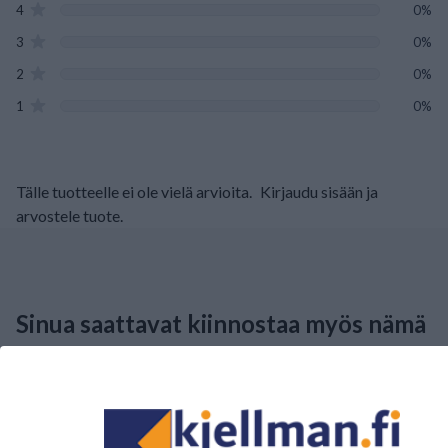
4
0%
3
0%
2
0%
1
0%
Tälle tuotteelle ei ole vielä arvioita.
Kirjaudu sisään ja
arvostele tuote.
Sinua saattavat kiinnostaa myös nämä
tuotteet.