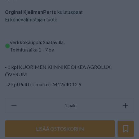
Orginal KjellmanParts
kulutusosat
Ei konevalmistajan tuote
verkkokauppa: Saatavilla
.
Toimitusaika 1 - 7 pv
⁃ 1 kpl KUORIMEN KIINNIKE OIKEA AGROLUX,
ÖVERUM
⁃ 2 kpl Pultti + mutteri M12x40 12.9
pak
LISÄÄ OSTOSKORIIN