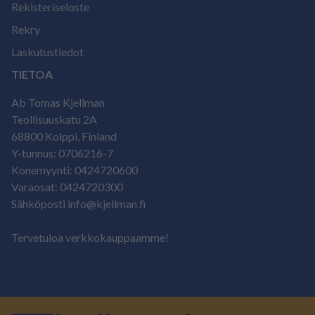
Rekisteriseloste
Rekry
Laskutustiedot
TIETOA
Ab Tomas Kjellman
Teollisuuskatu 2A
68800 Kolppi, Finland
Y-tunnus: 0706216-7
Konemyynti: 0424720600
Varaosat: 0424720300
Sähköposti info@kjellman.fi
Tervetuloa verkkokauppaamme!