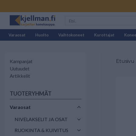
Varaosat
Huolto
Vaihtokoneet
Kurottajat
Kone
Kampanjat
Etusivu
Uutuudet
Artikkelit
TUOTERYHMÄT
Varaosat
NIVELAKSELIT JA OSAT
RUOKINTA & KUIVITUS