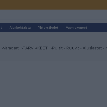
et
Ajankohtaista
Yhteystiedot
Vuokrakoneet
>
Varaosat
>
TARVIKKEET
>
Pultit - Ruuvit - Aluslaatat -