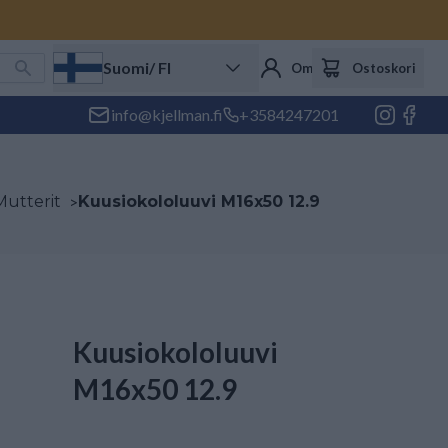
Suomi
/ FI
Oma tili
Ostoskori
info@kjellman.fi
+3584247201
 Mutterit
>
Kuusiokololuuvi M16x50 12.9
Kuusiokololuuvi
M16x50 12.9