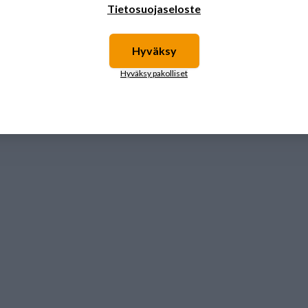
Tietosuojaseloste
Hyväksy
Hyväksy pakolliset