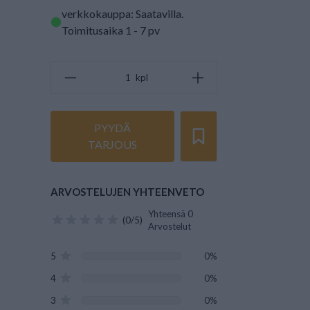
verkkokauppa: Saatavilla
.
Toimitusaika 1 - 7 pv
kpl
PYYDÄ
TARJOUS
ARVOSTELUJEN YHTEENVETO
Yhteensä 0
(0/5)
Arvostelut
5
0%
4
0%
3
0%