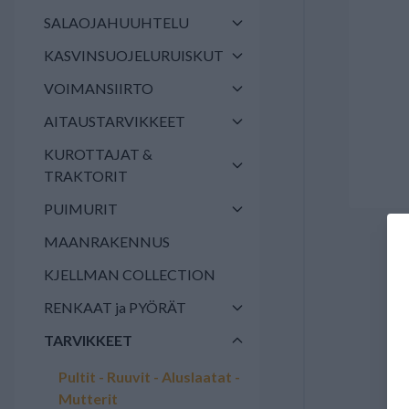
SALAOJAHUUHTELU
KASVINSUOJELURUISKUT
VOIMANSIIRTO
AITAUSTARVIKKEET
KUROTTAJAT &
TRAKTORIT
PUIMURIT
MAANRAKENNUS
KJELLMAN COLLECTION
RENKAAT ja PYÖRÄT
TARVIKKEET
Pultit - Ruuvit - Aluslaatat -
Mutterit