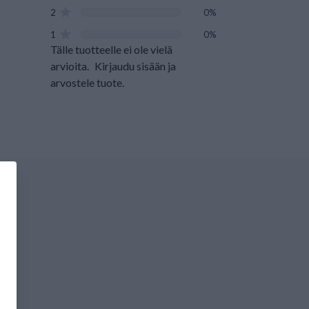
2
0%
1
0%
Tälle tuotteelle ei ole vielä
arvioita.
Kirjaudu sisään ja
arvostele tuote.