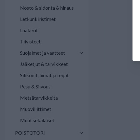
Nosto & sidonta & hinaus
Letkunkiristimet
Laakerit
Tiivisteet
Suojaimet ja vaatteet
Jääketjut & tarvikkeet
Silikonit, liimat ja teipit
Pesu & Siivous
Metsätarvikkeita
Muoviliittimet
Muut sekalaiset
POISTOTORI