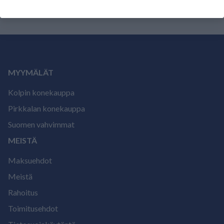
MYYMÄLÄT
Kolpin konekauppa
Pirkkalan konekauppa
Suomen vahvimmat
MEISTÄ
Maksuehdot
Meistä
Rahoitus
Toimitusehdot