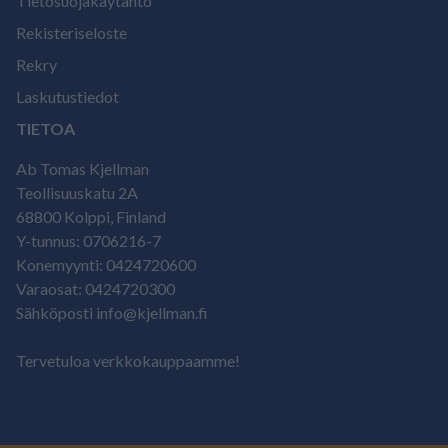
Tietosuojakäytäntö
Rekisteriseloste
Rekry
Laskutustiedot
TIETOA
Ab Tomas Kjellman
Teollisuuskatu 2A
68800 Kolppi, Finland
Y-tunnus: 0706216-7
Konemyynti: 0424720600
Varaosat: 0424720300
Sähköposti info@kjellman.fi
Tervetuloa verkkokauppaamme!