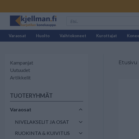
Varaosat
Huolto
Vaihtokoneet
Kurottajat
Kone
Kampanjat
Etusivu
Uutuudet
Artikkelit
TUOTERYHMÄT
Varaosat
NIVELAKSELIT JA OSAT
RUOKINTA & KUIVITUS