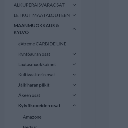
ALKUPERÄISVARAOSAT
LETKUT MAATALOUTEEN
MAANMUOKKAUS &
KYLVÖ
eXtreme CARBIDE LINE
Kyntöauran osat
Lautasmuokkaimet
Kultivaattorin osat
Jälkiharan piikit
Äkeen osat
Kylvökoneiden osat
Amazone
Bednar