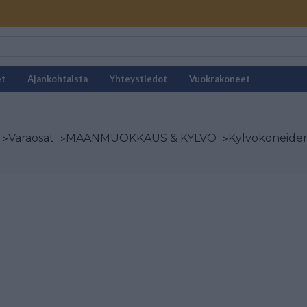
et
Ajankohtaista
Yhteystiedot
Vuokrakoneet
>
Varaosat
>
MAANMUOKKAUS & KYLVÖ
>
Kylvökoneiden