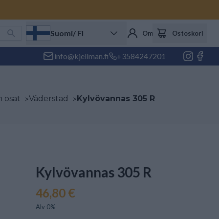
Suomi
/ FI
Oma tili
Ostoskori
info@kjellman.fi
+3584247201
 osat
>
Väderstad
>
Kylvövannas 305 R
Kylvövannas 305 R
46,80 €
Alv 0%