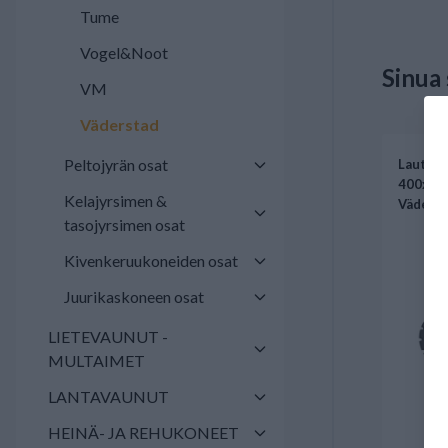
Tume
Vogel&Noot
Sinua
VM
Väderstad
Peltojyrän osat
Lautane
400x4,5
Kelajyrsimen &
Väders
tasojyrsimen osat
Kivenkeruukoneiden osat
Juurikaskoneen osat
LIETEVAUNUT -
MULTAIMET
LANTAVAUNUT
HEINÄ- JA REHUKONEET