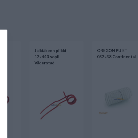
ki
Jälkiäkeen piikki
OREGON PU ET
12x440 sopii
032x38 Continental
Väderstad