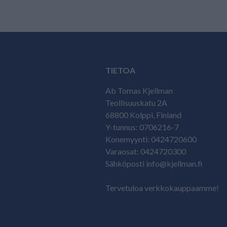
TIETOA
Ab Tomas Kjellman
Teollisuuskatu 2A
68800 Kolppi, Finland
Y-tunnus: 0706216-7
Konemyynti: 0424720600
Varaosat: 0424720300
Sähköposti info@kjellman.fi
Tervetuloa verkkokauppaamme!