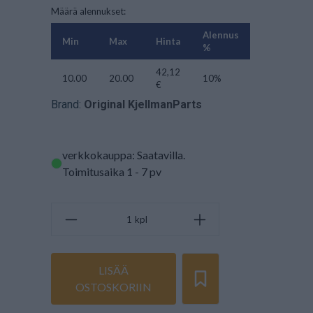
Määrä alennukset:
Alennus
Min
Max
Hinta
%
42,12
10.00
20.00
10%
€
Brand:
Original KjellmanParts
verkkokauppa: Saatavilla
.
Toimitusaika 1 - 7 pv
kpl
LISÄÄ
OSTOSKORIIN