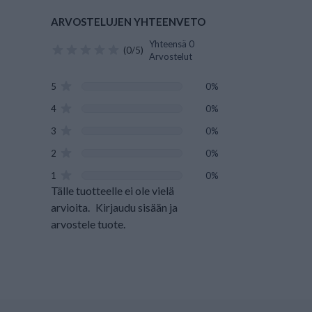
ARVOSTELUJEN YHTEENVETO
Yhteensä 0
(0/5)
Arvostelut
5
0%
4
0%
3
0%
2
0%
1
0%
Tälle tuotteelle ei ole vielä
arvioita.
Kirjaudu sisään ja
arvostele tuote.