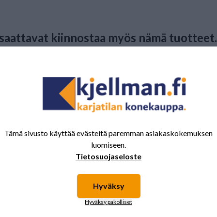
 saattavat kiinnostaa myös nämä tuotteet.
n suora
Kylvövannas 305 L
Jälkiäkeen piik
 sopii
12x550 sopii
tad
Väderstad
Tämä sivusto käyttää evästeitä paremman asiakaskokemuksen
luomiseen.
Tietosuojaseloste
Hyväksy
Hyväksy pakolliset