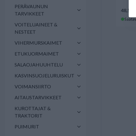
PERÄVAUNUN
48,52 
TARVIKKEET
Saatav
VOITELUAINEET &
NESTEET
VIHERMURSKAIMET
ETUKUORMAIMET
SALAOJAHUUHTELU
KASVINSUOJELURUISKUT
VOIMANSIIRTO
AITAUSTARVIKKEET
KUROTTAJAT &
TRAKTORIT
PUIMURIT