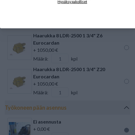
Haarukka 8 LDR-2000 1 3/8" Z21
Hyväksy pakolliset
Eurocardan
+ 1090,00 €
Määrä:
kpl
Haarukka 8 LDR-2500 1 3/4" Z6
Eurocardan
+ 1050,00 €
Määrä:
kpl
Haarukka 8 LDR-2500 1 3/4" Z20
Eurocardan
+ 1050,00 €
Määrä:
kpl
Työkoneen pään asennus
Ei asennusta
+ 0,00 €