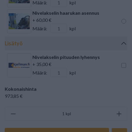
Määrä:
kpl
Nivelakselin haarukan asennus
+ 60,00 €
Määrä:
kpl
Lisätyö
Nivelakselin pituuden lyhennys
+ 35,00 €
Määrä:
kpl
Kokonaishinta
973,85 €
kpl