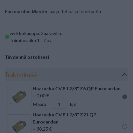
Eurocardan Master
sarja. Tehoa ja tehokuutta.
verkkokauppa: Saatavilla
.
Toimitusaika 1 - 7 pv
Täydennä ostoksesi
Traktorin pää
Haarukka CV 8 1 3/8" Z6 QP Eurocardan
+ 0,00 €
Määrä:
kpl
Haarukka CV 8 1 3/8" Z21 QP
Eurocardan
+ 98,25 €