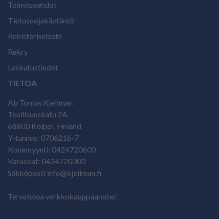
Toimitusehdot
Tietosuojakäytäntö
Rekisteriseloste
Rekry
Laskutustiedot
TIETOA
Ab Tomas Kjellman
Teollisuuskatu 2A
68800 Kolppi, Finland
Y-tunnus: 0706216-7
Konemyynti: 0424720600
Varaosat: 0424720300
Sähköposti info@kjellman.fi
Tervetuloa verkkokauppaamme!