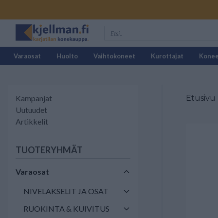
Varaosat
Huolto
Vaihtokoneet
Kurottajat
Kone
Kampanjat
Etusivu
Uutuudet
Artikkelit
TUOTERYHMÄT
Varaosat
NIVELAKSELIT JA OSAT
RUOKINTA & KUIVITUS