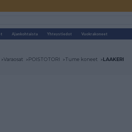
et
Ajankohtaista
Yhteystiedot
Vuokrakoneet
>
Varaosat
>
POISTOTORI
>
Tume koneet
>
LAAKERI