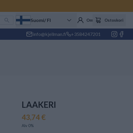
Suomi
/ FI
Oma tili
Ostoskori
info@kjellman.fi
+3584247201
LAAKERI
43,74 €
Alv 0%