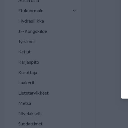
Auran osia
Etukuormain
Hydrauliikka
JF-Kongskilde
Jyrsimet
Ketjut
Karjanpito
Kurottaja
Laakerit
Lietetarvikkeet
Metsä
Nivelakselit
Suodattimet