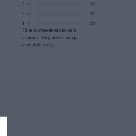
3
0%
2
0%
1
0%
Tälle tuotteelle ei ole vielä
arvioita.
Kirjaudu sisään ja
arvostele tuote.