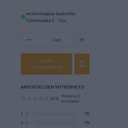
verkkokauppa: Saatavilla
.
Toimitusaika 1 - 7 pv
kpl
LISÄÄ
OSTOSKORIIN
ARVOSTELUJEN YHTEENVETO
Yhteensä 0
(0/5)
Arvostelut
5
0%
4
0%