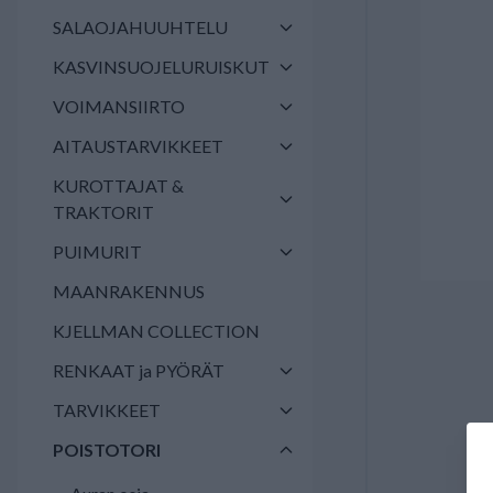
SALAOJAHUUHTELU
KASVINSUOJELURUISKUT
VOIMANSIIRTO
AITAUSTARVIKKEET
KUROTTAJAT &
TRAKTORIT
PUIMURIT
MAANRAKENNUS
KJELLMAN COLLECTION
RENKAAT ja PYÖRÄT
TARVIKKEET
POISTOTORI