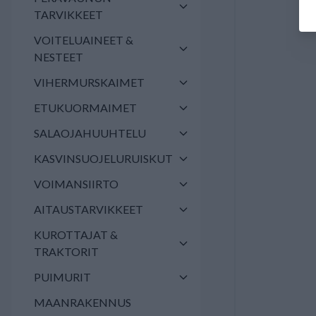
TARVIKKEET
VOITELUAINEET &
NESTEET
VIHERMURSKAIMET
ETUKUORMAIMET
SALAOJAHUUHTELU
KASVINSUOJELURUISKUT
VOIMANSIIRTO
AITAUSTARVIKKEET
KUROTTAJAT &
TRAKTORIT
PUIMURIT
MAANRAKENNUS