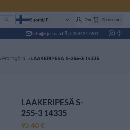
Suomi
/ FI
Oma tili
Ostoskori
info@kjellman.fi
+3584247201
>
Fransgård
>
LAAKERIPESÄ S-255-3 14335
LAAKERIPESÄ S-
255-3 14335
95,40 €