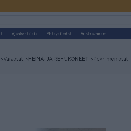
et
Ajankohtaista
Yhteystiedot
Vuokrakoneet
>
Varaosat
>
HEINÄ- JA REHUKONEET
>
Pöyhimen osat