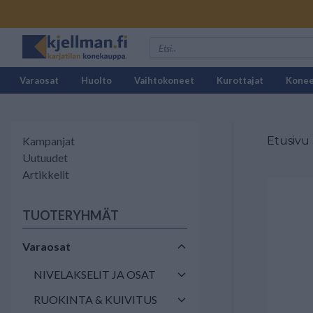
Varaosat
Huolto
Vaihtokoneet
Kurottajat
Kone
Kampanjat
Etusivu
Uutuudet
Artikkelit
TUOTERYHMÄT
Varaosat
NIVELAKSELIT JA OSAT
RUOKINTA & KUIVITUS