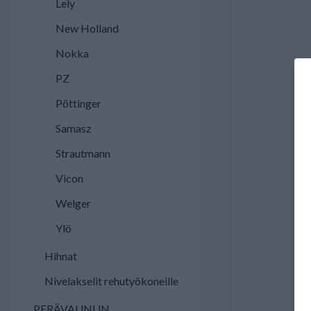
Lely
New Holland
Nokka
PZ
Pöttinger
Samasz
Strautmann
Vicon
Welger
Ylö
Hihnat
Nivelakselit rehutyökoneille
PERÄVAUNUN