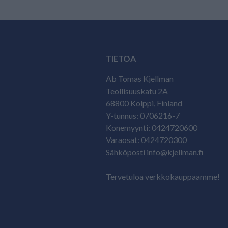
TIETOA
Ab Tomas Kjellman
Teollisuuskatu 2A
68800 Kolppi, Finland
Y-tunnus: 0706216-7
Konemyynti: 0424720600
Varaosat: 0424720300
Sähköposti info@kjellman.fi
Tervetuloa verkkokauppaamme!