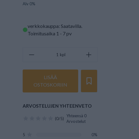
Alv 0%
verkkokauppa: Saatavilla
.
Toimitusaika 1 - 7 pv
kpl
LISÄÄ
OSTOSKORIIN
ARVOSTELUJEN YHTEENVETO
Yhteensä 0
(0/5)
Arvostelut
5
0%