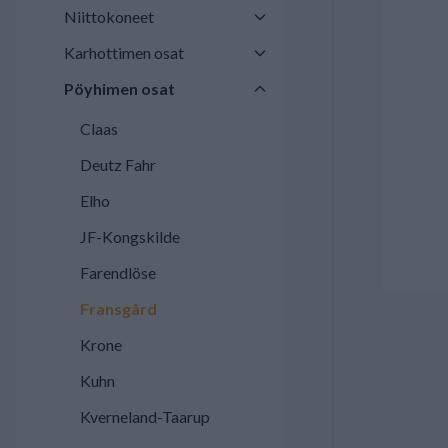
Niittokoneet
Karhottimen osat
Pöyhimen osat
Claas
Deutz Fahr
Elho
JF-Kongskilde
Farendlöse
Fransgård
Krone
Kuhn
Kverneland-Taarup