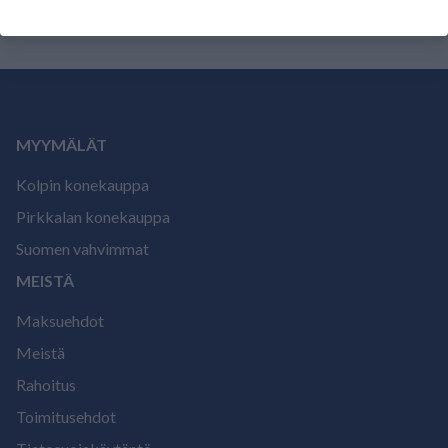
MYYMÄLÄT
Kolpin konekauppa
Pirkkalan konekauppa
Suomen vahvimmat
MEISTÄ
Maksuehdot
Meistä
Rahoitus
Toimitusehdot