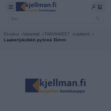
Etusivu
>
Varaosat
>
TARVIKKEET
>
Laakerit
>
Laakeriyksikkö pyöreä 35mm