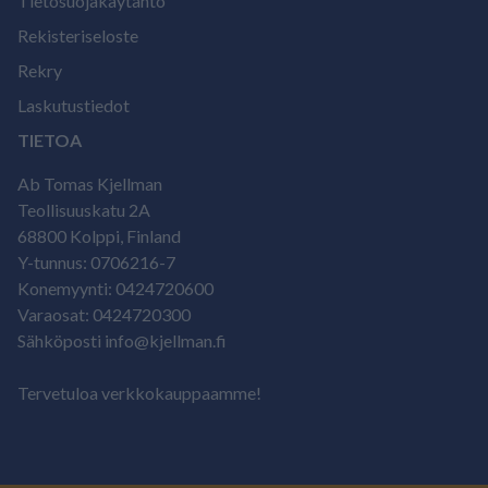
Tietosuojakäytäntö
Rekisteriseloste
Rekry
Laskutustiedot
TIETOA
Ab Tomas Kjellman
Teollisuuskatu 2A
68800 Kolppi, Finland
Y-tunnus: 0706216-7
Konemyynti: 0424720600
Varaosat: 0424720300
Sähköposti info@kjellman.fi
Tervetuloa verkkokauppaamme!