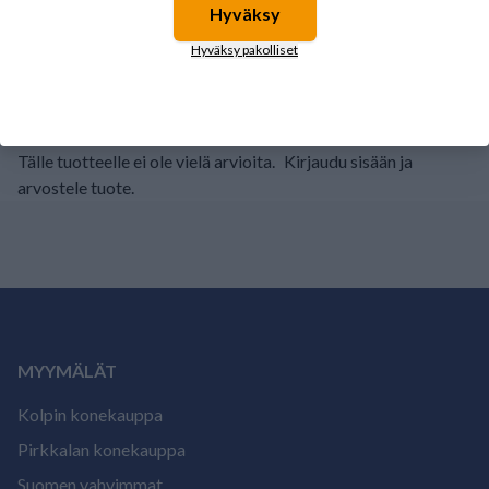
Hyväksy
2
0%
Hyväksy pakolliset
1
0%
Tälle tuotteelle ei ole vielä arvioita.
Kirjaudu sisään ja
arvostele tuote.
MYYMÄLÄT
Kolpin konekauppa
Pirkkalan konekauppa
Suomen vahvimmat