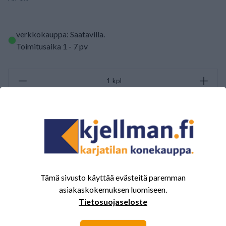
verkkokauppa: Saatavilla
.
Toimitusaika 1 - 7 pv
kpl
LISÄÄ OSTOSKORIIN
ARVOSTELUJEN YHTEENVETO
(0/5)
Yhteensä 0 Arvostelut
Tämä sivusto käyttää evästeitä paremman
asiakaskokemuksen luomiseen.
5
0%
Tietosuojaseloste
4
0%
3
0%