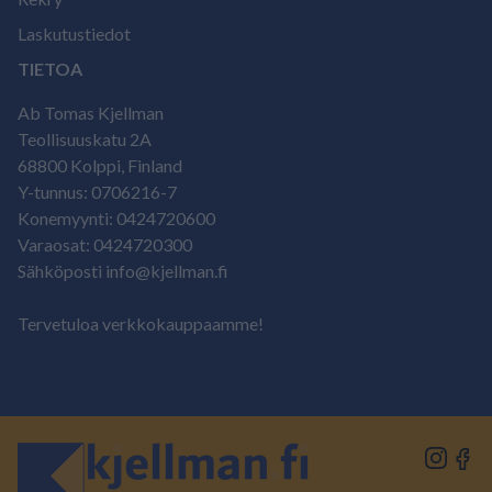
Laskutustiedot
TIETOA
Ab Tomas Kjellman
Teollisuuskatu 2A
68800 Kolppi, Finland
Y-tunnus: 0706216-7
Konemyynti: 0424720600
Varaosat: 0424720300
Sähköposti info@kjellman.fi
Tervetuloa verkkokauppaamme!