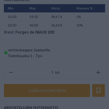
Määrä alennukset:
Min
Max
Hinta
Alennus %
10.00
19.00
38,67 €
5%
20.00
40.00
36,63 €
10%
Brand:
Forges de NIAUX 200
verkkokauppa: Saatavilla
.
Toimitusaika 1 - 7 pv
kpl
LISÄÄ OSTOSKORIIN
ARVOSTELUJEN YHTEENVETO