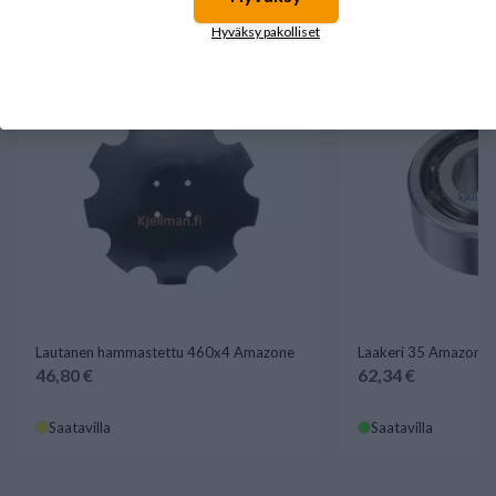
tuotteet.
Hyväksy pakolliset
Lautanen hammastettu 460x4 Amazone
Laakeri 35 Amazone,
46,80 €
62,34 €
Saatavilla
Saatavilla