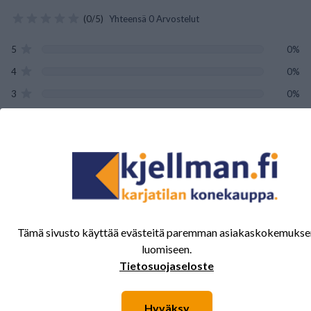
(0/5)
Yhteensä 0 Arvostelut
5
0%
4
0%
3
0%
2
0%
1
0%
Tälle tuotteelle ei ole vielä arvioita.
Kirjaudu sisään ja
arvostele tuote.
Tämä sivusto käyttää evästeitä paremman asiakaskokemukse
luomiseen.
Tietosuojaseloste
Sinua saattavat kiinnostaa myös nämä
Hyväksy