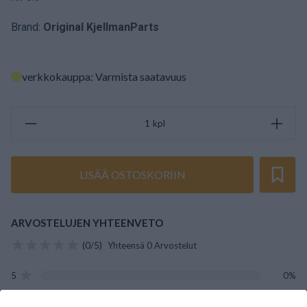
Brand:
Original KjellmanParts
verkkokauppa: Varmista saatavuus
kpl
LISÄÄ OSTOSKORIIN
ARVOSTELUJEN YHTEENVETO
(0/5)
Yhteensä 0 Arvostelut
5
0%
4
0%