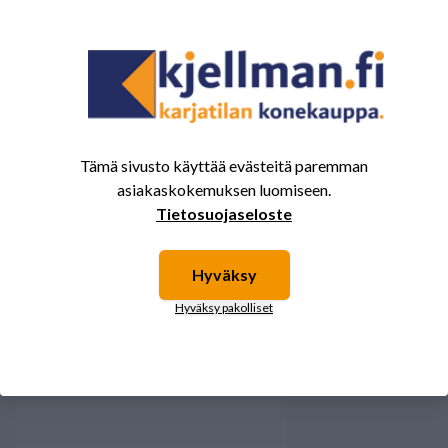
4
0%
3
0%
2
0%
1
0%
Tämä sivusto käyttää evästeitä paremman
asiakaskokemuksen luomiseen.
Tälle tuotteelle ei ole vielä arvioita.
Kirjaudu sisään ja
Tietosuojaseloste
arvostele tuote.
Hyväksy
Hyväksy pakolliset
Sinua saattavat kiinnostaa myös nämä
tuotteet.