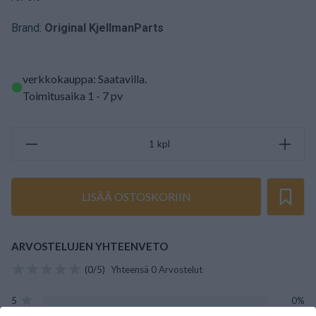
Brand:
Original KjellmanParts
verkkokauppa: Saatavilla
.
Toimitusaika 1 - 7 pv
kpl
LISÄÄ OSTOSKORIIN
ARVOSTELUJEN YHTEENVETO
(0/5)
Yhteensä 0 Arvostelut
5
0%