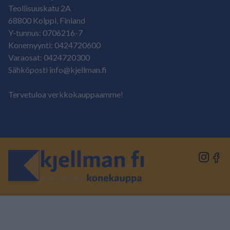
Teollisuuskatu 2A
68800 Kolppi, Finland
Y-tunnus: 0706216-7
Konemyynti: 0424720600
Varaosat: 0424720300
Sähköposti info@kjellman.fi
Tervetuloa verkkokauppaamme!