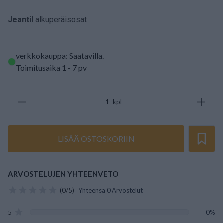
Jeantil
alkuperäisosat
verkkokauppa: Saatavilla
.
Toimitusaika 1 - 7 pv
kpl
LISÄÄ OSTOSKORIIN
ARVOSTELUJEN YHTEENVETO
(0/5)
Yhteensä 0 Arvostelut
5
0%