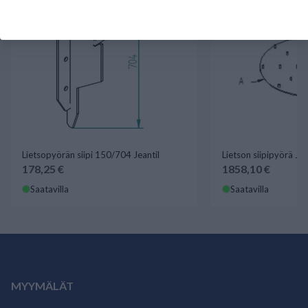
Lietsopyörän siipi 150/704 Jeantil
Lietson siipipyörä Jea
178,25 €
1858,10 €
Saatavilla
Saatavilla
MYYMÄLÄT