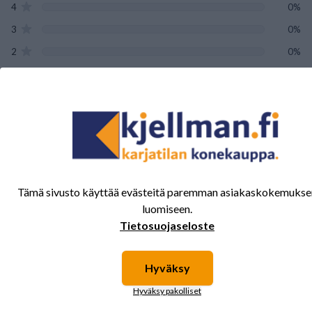
4
0%
3
0%
2
0%
1
0%
Tälle tuotteelle ei ole vielä arvioita.
Kirjaudu sisään ja
arvostele tuote.
Tämä sivusto käyttää evästeitä paremman asiakaskokemukse
luomiseen.
Sinua saattavat kiinnostaa myös nämä
Tietosuojaseloste
tuotteet.
Hyväksy
Hyväksy pakolliset