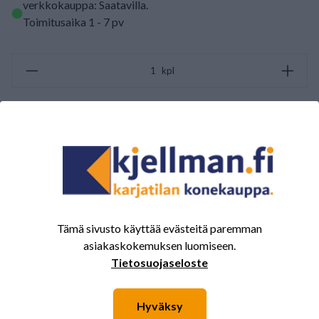
verkkokauppa: Saatavilla
.
Toimitusaika 1 - 7 pv
kpl
LISÄÄ OSTOSKORIIN
ARVOSTELUJEN YHTEENVETO
(0/5)
Yhteensä 0 Arvostelut
Tämä sivusto käyttää evästeitä paremman
5
0%
asiakaskokemuksen luomiseen.
4
0%
Tietosuojaseloste
3
0%
2
0%
Hyväksy