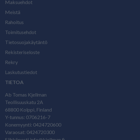
Maksuehdot
Meistä
Rahoitus
Toimitusehdot
Tietosuojakäytäntö
Rekisteriseloste
Rekry
Laskutustiedot
TIETOA
Ab Tomas Kjellman
Teollisuuskatu 2A
68800 Kolppi, Finland
Y-tunnus: 0706216-7
Konemyynti: 0424720600
Varaosat: 0424720300
Sähköposti info@kjellman.fi