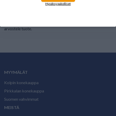
1
0%
Hyväksy pakolliset
Tälle tuotteelle ei ole vielä arvioita.
Kirjaudu sisään ja
arvostele tuote.
MYYMÄLÄT
Kolpin konekauppa
Pirkkalan konekauppa
Suomen vahvimmat
MEISTÄ