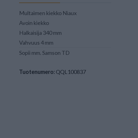
Multaimen kiekko Niaux
Avoin kiekko
Halkaisija 340 mm
Vahvuus 4 mm
Sopii mm. Samson TD
Tuotenumero:
QQL100837