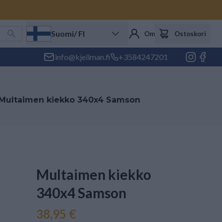
Suomi
/ FI
Oma tili
Ostoskori
info@kjellman.fi
+3584247201
Multaimen kiekko 340x4 Samson
Multaimen kiekko
340x4 Samson
38,95 €