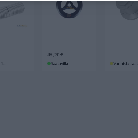
45,20 €
illa
Saatavilla
Varmista saa