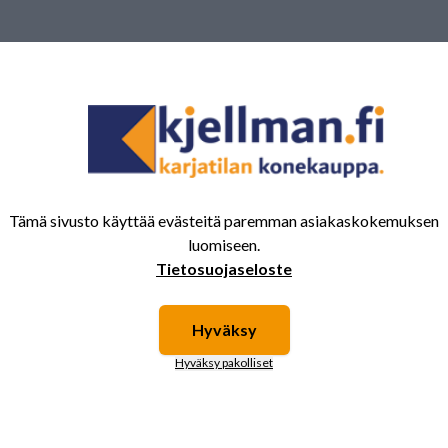
 saattavat kiinnostaa myös nämä tuotteet.
Tämä sivusto käyttää evästeitä paremman asiakaskokemuksen
luomiseen.
Tietosuojaseloste
NA OL
Multaimen kiekko
LAAKERIPESÄ
LASTIC
410x5 Vredo
Täydellinen
Hyväksy
 Continental
Hyväksy pakolliset