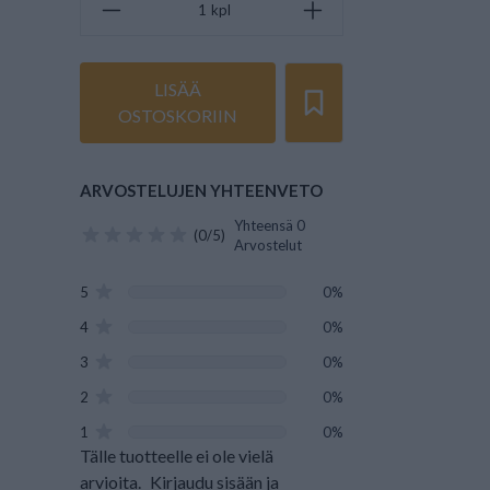
kpl
LISÄÄ
OSTOSKORIIN
ARVOSTELUJEN YHTEENVETO
Yhteensä 0
(0/5)
Arvostelut
5
0%
4
0%
3
0%
2
0%
1
0%
Tälle tuotteelle ei ole vielä
arvioita.
Kirjaudu sisään ja