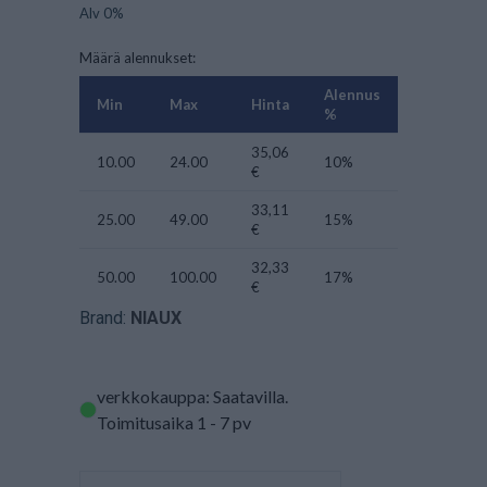
Alv 0%
Määrä alennukset:
Alennus
Min
Max
Hinta
%
35,06
10.00
24.00
10%
€
33,11
25.00
49.00
15%
€
32,33
50.00
100.00
17%
€
Brand:
NIAUX
verkkokauppa: Saatavilla
.
Toimitusaika 1 - 7 pv