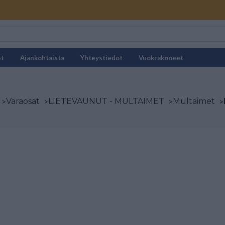
et
Ajankohtaista
Yhteystiedot
Vuokrakoneet
>
Varaosat
>
LIETEVAUNUT - MULTAIMET
>
Multaimet
>