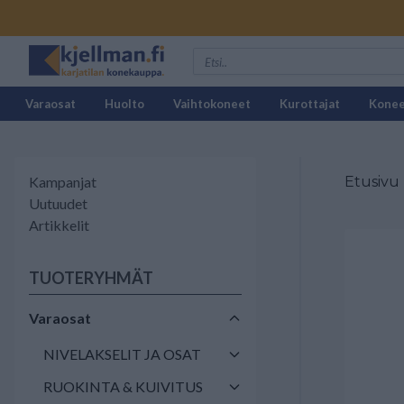
Varaosat
Huolto
Vaihtokoneet
Kurottajat
Kone
Kampanjat
Etusivu
Uutuudet
Artikkelit
TUOTERYHMÄT
Varaosat
NIVELAKSELIT JA OSAT
RUOKINTA & KUIVITUS