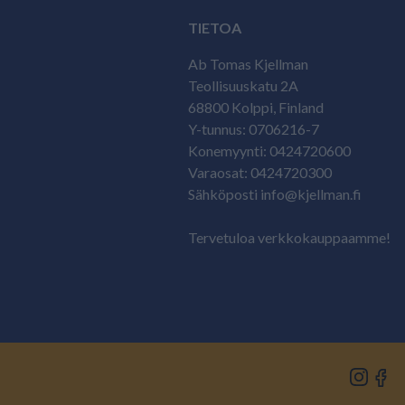
TIETOA
Ab Tomas Kjellman
Teollisuuskatu 2A
68800 Kolppi, Finland
Y-tunnus: 0706216-7
Konemyynti: 0424720600
Varaosat: 0424720300
Sähköposti info@kjellman.fi
Tervetuloa verkkokauppaamme!