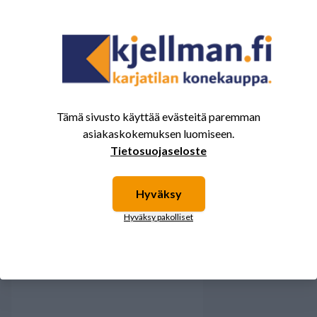
4
0%
3
0%
2
0%
1
0%
Tämä sivusto käyttää evästeitä paremman
asiakaskokemuksen luomiseen.
Tälle tuotteelle ei ole vielä arvioita.
Kirjaudu sisään ja
Tietosuojaseloste
arvostele tuote.
Hyväksy
Hyväksy pakolliset
Sinua saattavat kiinnostaa myös nämä
tuotteet.