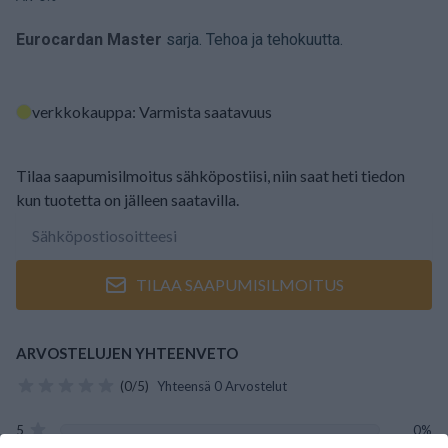
Eurocardan Master
sarja. Tehoa ja tehokuutta.
verkkokauppa: Varmista saatavuus
Tilaa saapumisilmoitus sähköpostiisi, niin saat heti tiedon
kun tuotetta on jälleen saatavilla.
TILAA SAAPUMISILMOITUS
ARVOSTELUJEN YHTEENVETO
(0/5)
Yhteensä 0 Arvostelut
5
0%