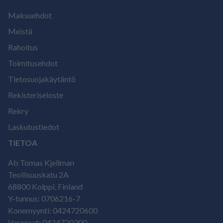
Maksuehdot
Meistä
Rahoitus
Toimitusehdot
Tietosuojakäytäntö
Rekisteriseloste
Rekry
Laskutustiedot
TIETOA
Ab Tomas Kjellman
Teollisuuskatu 2A
68800 Kolppi, Finland
Y-tunnus: 0706216-7
Konemyynti: 0424720600
Varaosat: 0424720300