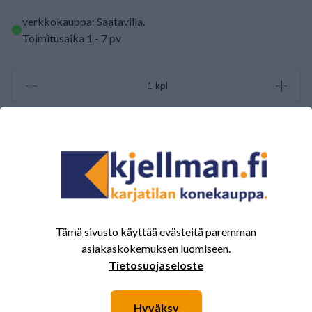
verkkokauppa: Saatavilla
.
Toimitusaika 1 - 7 pv
kpl
LISÄÄ OSTOSKORIIN
ARVOSTELUJEN YHTEENVETO
(0/5)
Yhteensä 0 Arvostelut
Tämä sivusto käyttää evästeitä paremman
5
0%
asiakaskokemuksen luomiseen.
4
0%
Tietosuojaseloste
3
0%
Hyväksy
2
0%