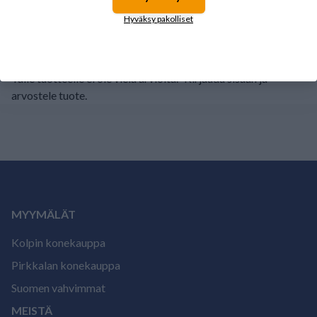
1
0%
Hyväksy pakolliset
Tälle tuotteelle ei ole vielä arvioita.
Kirjaudu sisään ja
arvostele tuote.
MYYMÄLÄT
Kolpin konekauppa
Pirkkalan konekauppa
Suomen vahvimmat
MEISTÄ