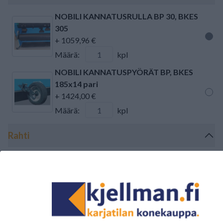
NOBILI KANNATUSRULLA BP 30, BKES
305
+ 1059,96 €
Määrä:
kpl
NOBILI KANNATUSPYÖRÄT BP, BKES
185x14 pari
+ 1424,00 €
Määrä:
kpl
Rahti
TEHDASRAHTI NOBILI BP 28-30
+ 990,00 €
Määrä:
kpl
Kokonaishinta