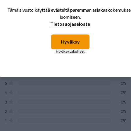
13415,92 €
Tämä sivusto käyttää evästeitä paremman asiakaskokemukse
luomiseen.
kpl
Tietosuojaseloste
LISÄÄ OSTOSKORIIN
Hyväksy
Hyväksy pakolliset
ARVOSTELUJEN YHTEENVETO
(0/5)
Yhteensä 0 Arvostelut
5
0%
4
0%
3
0%
2
0%
1
0%