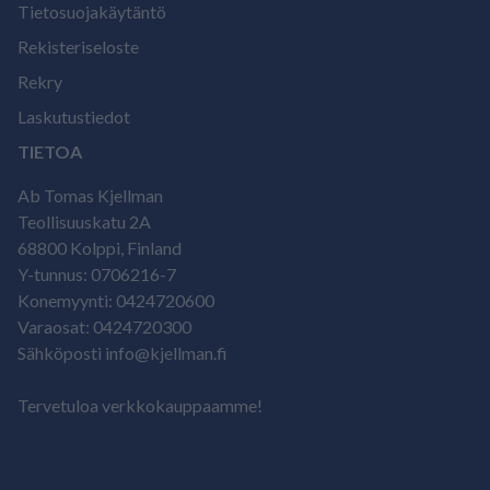
Tietosuojakäytäntö
Rekisteriseloste
Rekry
Laskutustiedot
TIETOA
Ab Tomas Kjellman
Teollisuuskatu 2A
68800 Kolppi, Finland
Y-tunnus: 0706216-7
Konemyynti: 0424720600
Varaosat: 0424720300
Sähköposti info@kjellman.fi
Tervetuloa verkkokauppaamme!