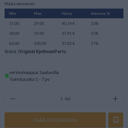
Määrä alennukset:
Min
Max
Hinta
Alennus %
15.00
29.00
40,14 €
10%
30.00
59.00
37,91 €
15%
60.00
100.00
37,02 €
17%
Brand:
Original KjellmanParts
verkkokauppa: Saatavilla
.
Toimitusaika 1 - 7 pv
kpl
LISÄÄ OSTOSKORIIN