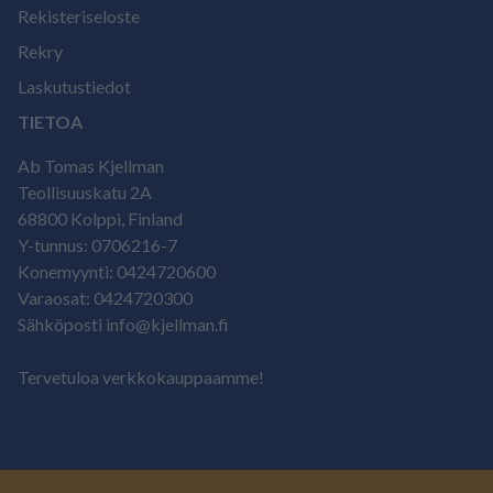
Rekisteriseloste
Rekry
Laskutustiedot
TIETOA
Ab Tomas Kjellman
Teollisuuskatu 2A
68800 Kolppi, Finland
Y-tunnus: 0706216-7
Konemyynti: 0424720600
Varaosat: 0424720300
Sähköposti info@kjellman.fi
Tervetuloa verkkokauppaamme!