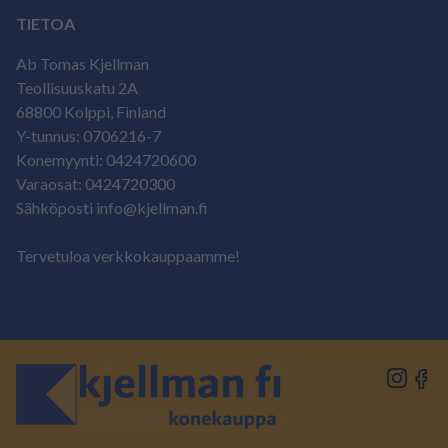
TIETOA
Ab Tomas Kjellman
Teollisuuskatu 2A
68800 Kolppi, Finland
Y-tunnus: 0706216-7
Konemyynti: 0424720600
Varaosat: 0424720300
Sähköposti info@kjellman.fi
Tervetuloa verkkokauppaamme!