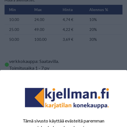
Määrä alennukset:
Min
Max
Hinta
Alennus %
10.00
24.00
4,74 €
10%
25.00
49.00
4,22 €
20%
50.00
100.00
3,69 €
30%
verkkokauppa: Saatavilla
.
Toimitusaika 1 - 7 pv
kpl
LISÄÄ OSTOSKORIIN
Tämä sivusto käyttää evästeitä paremman