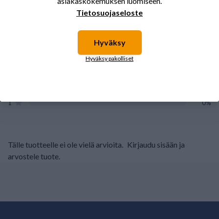
asiakaskokemuksen luomiseen.
ARVOSTELUJEN YHTEENVETO
Tietosuojaseloste
(0/5)
Yhteensä 0 Arvostelut
5
0%
Hyväksy
4
0%
Hyväksy pakolliset
3
0%
2
0%
1
0%
Tälle tuotteelle ei ole vielä arvioita.
Kirjaudu sisään ja
arvostele tuote.