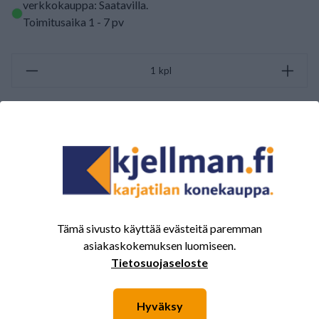
verkkokauppa: Saatavilla
.
Toimitusaika 1 - 7 pv
kpl
LISÄÄ OSTOSKORIIN
ARVOSTELUJEN YHTEENVETO
(0/5)
Yhteensä 0 Arvostelut
Tämä sivusto käyttää evästeitä paremman
5
0%
asiakaskokemuksen luomiseen.
4
0%
Tietosuojaseloste
3
0%
2
0%
Hyväksy