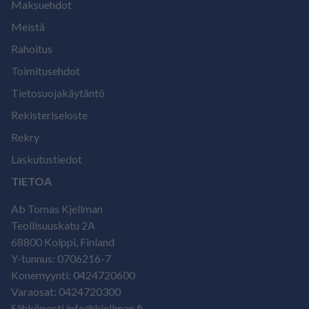
Maksuehdot
Meistä
Rahoitus
Toimitusehdot
Tietosuojakäytäntö
Rekisteriseloste
Rekry
Laskutustiedot
TIETOA
Ab Tomas Kjellman
Teollisuuskatu 2A
68800 Kolppi, Finland
Y-tunnus: 0706216-7
Konemyynti: 0424720600
Varaosat: 0424720300
Sähköposti info@kjellman.fi