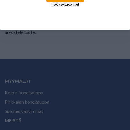
1
0%
Hyväksy pakolliset
Tälle tuotteelle ei ole vielä arvioita.
Kirjaudu sisään ja
arvostele tuote.
MYYMÄLÄT
Kolpin konekauppa
Pirkkalan konekauppa
Suomen vahvimmat
MEISTÄ