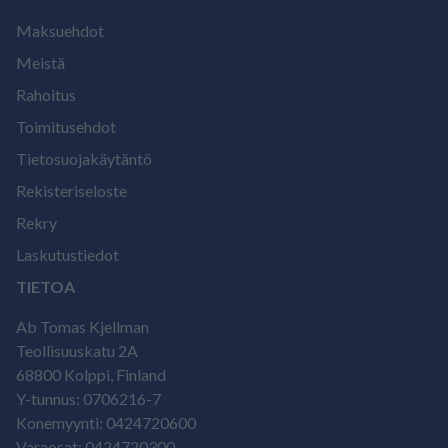
Maksuehdot
Meistä
Rahoitus
Toimitusehdot
Tietosuojakäytäntö
Rekisteriseloste
Rekry
Laskutustiedot
TIETOA
Ab Tomas Kjellman
Teollisuuskatu 2A
68800 Kolppi, Finland
Y-tunnus: 0706216-7
Konemyynti: 0424720600
Varaosat: 0424720300