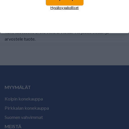
1
0%
Hyväksy pakolliset
Tälle tuotteelle ei ole vielä arvioita.
Kirjaudu sisään ja
arvostele tuote.
MYYMÄLÄT
Kolpin konekauppa
Pirkkalan konekauppa
Suomen vahvimmat
MEISTÄ