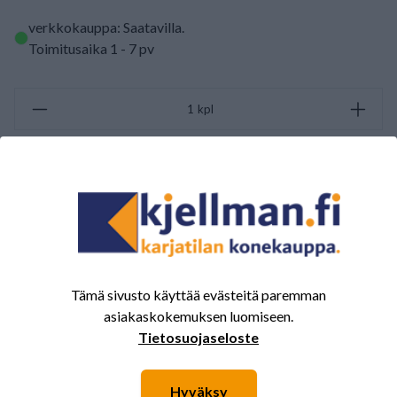
verkkokauppa: Saatavilla
.
Toimitusaika 1 - 7 pv
kpl
LISÄÄ OSTOSKORIIN
ARVOSTELUJEN YHTEENVETO
(0/5)
Yhteensä 0 Arvostelut
Tämä sivusto käyttää evästeitä paremman
5
0%
asiakaskokemuksen luomiseen.
4
0%
Tietosuojaseloste
3
0%
Hyväksy
2
0%