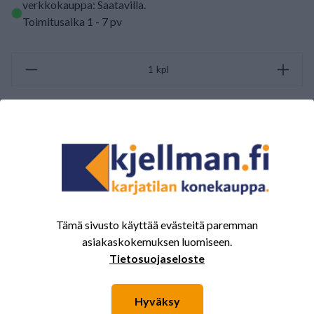
verkkokauppa: Saatavilla
.
Toimitusaika 1 - 7 pv
kpl
LISÄÄ OSTOSKORIIN
ARVOSTELUJEN YHTEENVETO
(0/5)
Yhteensä 0 Arvostelut
Tämä sivusto käyttää evästeitä paremman
5
0%
asiakaskokemuksen luomiseen.
4
0%
Tietosuojaseloste
3
0%
2
0%
Hyväksy