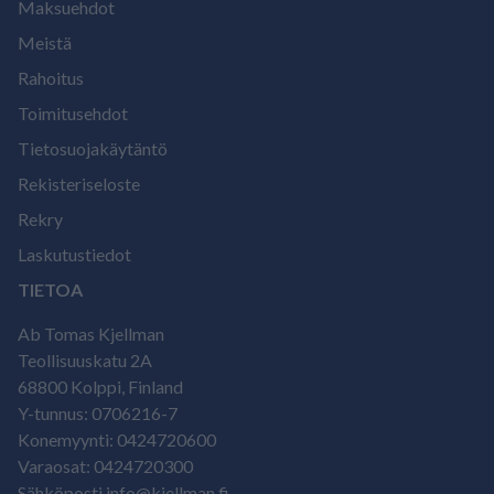
Maksuehdot
Meistä
Rahoitus
Toimitusehdot
Tietosuojakäytäntö
Rekisteriseloste
Rekry
Laskutustiedot
TIETOA
Ab Tomas Kjellman
Teollisuuskatu 2A
68800 Kolppi, Finland
Y-tunnus: 0706216-7
Konemyynti: 0424720600
Varaosat: 0424720300
Sähköposti info@kjellman.fi