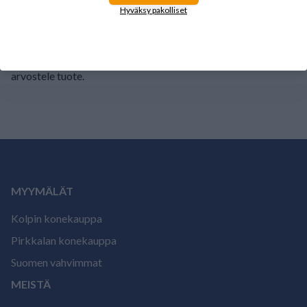
1
0%
Hyväksy pakolliset
Tälle tuotteelle ei ole vielä arvioita.
Kirjaudu sisään ja
arvostele tuote.
MYYMÄLÄT
Kolpin konekauppa
Pirkkalan konekauppa
Suomen vahvimmat
MEISTÄ