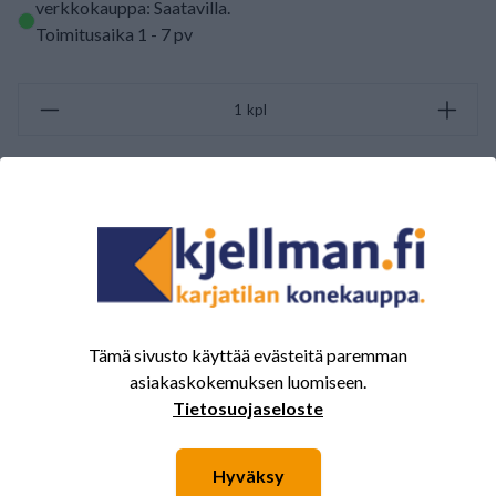
verkkokauppa: Saatavilla
.
Toimitusaika 1 - 7 pv
kpl
LISÄÄ OSTOSKORIIN
ARVOSTELUJEN YHTEENVETO
(0/5)
Yhteensä 0 Arvostelut
Tämä sivusto käyttää evästeitä paremman
5
0%
asiakaskokemuksen luomiseen.
4
0%
Tietosuojaseloste
3
0%
2
0%
Hyväksy