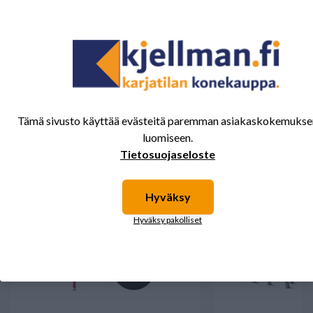
Tälle tuotteelle ei ole vielä arvioita.
Kirjaudu sisään ja
arvostele tuote.
Sinua saattavat kiinnostaa myös nämä
Tämä sivusto käyttää evästeitä paremman asiakaskokemukse
tuotteet.
luomiseen.
Tietosuojaseloste
Hyväksy
Hyväksy pakolliset