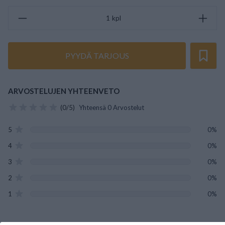
kpl
PYYDÄ TARJOUS
ARVOSTELUJEN YHTEENVETO
(0/5)
Yhteensä 0 Arvostelut
5
0%
4
0%
3
0%
2
0%
1
0%