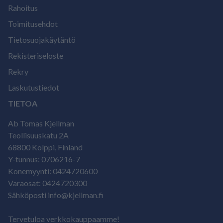
Rahoitus
Toimitusehdot
Tietosuojakäytäntö
Rekisteriseloste
Rekry
Laskutustiedot
TIETOA
Ab Tomas Kjellman
Teollisuuskatu 2A
68800 Kolppi, Finland
Y-tunnus: 0706216-7
Konemyynti: 0424720600
Varaosat: 0424720300
Sähköposti info@kjellman.fi
Tervetuloa verkkokauppaamme!