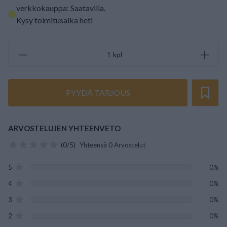
verkkokauppa: Saatavilla
.
Kysy toimitusaika heti
kpl
PYYDÄ TARJOUS
ARVOSTELUJEN YHTEENVETO
(0/5)
Yhteensä 0 Arvostelut
5
0%
4
0%
3
0%
2
0%