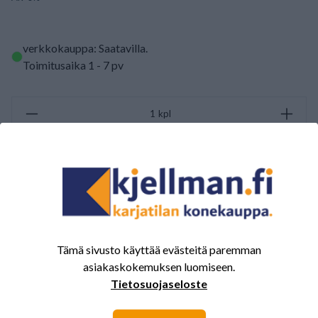
verkkokauppa: Saatavilla
.
Toimitusaika 1 - 7 pv
kpl
LISÄÄ OSTOSKORIIN
ARVOSTELUJEN YHTEENVETO
(0/5)
Yhteensä 0 Arvostelut
Tämä sivusto käyttää evästeitä paremman
asiakaskokemuksen luomiseen.
5
0%
Tietosuojaseloste
4
0%
3
0%