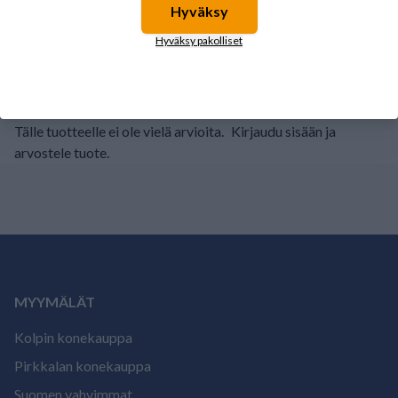
Hyväksy
2
0%
Hyväksy pakolliset
1
0%
Tälle tuotteelle ei ole vielä arvioita.
Kirjaudu sisään ja
arvostele tuote.
MYYMÄLÄT
Kolpin konekauppa
Pirkkalan konekauppa
Suomen vahvimmat