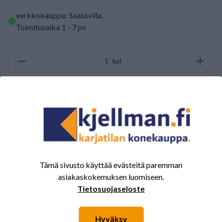
verkkokauppa: Saatavilla
.
Toimitusaika 1 - 7 pv
kpl
LISÄÄ OSTOSKORIIN
ARVOSTELUJEN YHTEENVETO
(0/5)
Yhteensä 0 Arvostelut
Tämä sivusto käyttää evästeitä paremman
5
0%
asiakaskokemuksen luomiseen.
4
0%
Tietosuojaseloste
3
0%
Hyväksy
2
0%