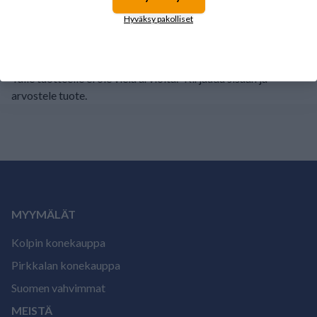
1
0%
Hyväksy pakolliset
Tälle tuotteelle ei ole vielä arvioita.
Kirjaudu sisään ja
arvostele tuote.
MYYMÄLÄT
Kolpin konekauppa
Pirkkalan konekauppa
Suomen vahvimmat
MEISTÄ