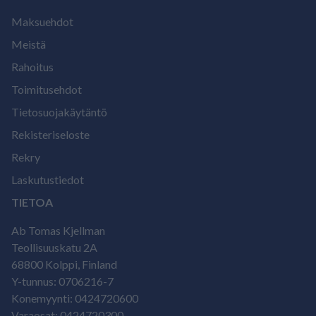
Maksuehdot
Meistä
Rahoitus
Toimitusehdot
Tietosuojakäytäntö
Rekisteriseloste
Rekry
Laskutustiedot
TIETOA
Ab Tomas Kjellman
Teollisuuskatu 2A
68800 Kolppi, Finland
Y-tunnus: 0706216-7
Konemyynti: 0424720600
Varaosat: 0424720300