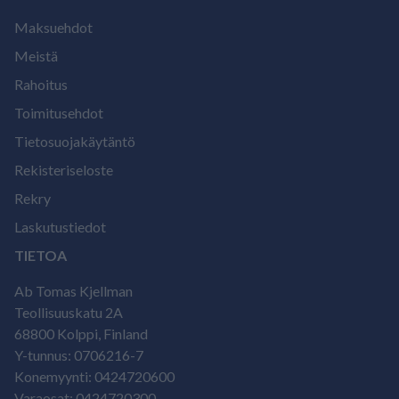
Maksuehdot
Meistä
Rahoitus
Toimitusehdot
Tietosuojakäytäntö
Rekisteriseloste
Rekry
Laskutustiedot
TIETOA
Ab Tomas Kjellman
Teollisuuskatu 2A
68800 Kolppi, Finland
Y-tunnus: 0706216-7
Konemyynti: 0424720600
Varaosat: 0424720300