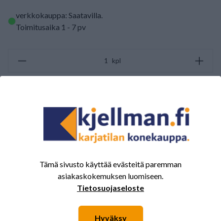
verkkokauppa: Saatavilla
.
Toimitusaika 1 - 7 pv
kpl
LISÄÄ OSTOSKORIIN
ARVOSTELUJEN YHTEENVETO
(0/5)
Yhteensä 0 Arvostelut
Tämä sivusto käyttää evästeitä paremman
5
0%
asiakaskokemuksen luomiseen.
4
0%
Tietosuojaseloste
3
0%
Hyväksy
2
0%