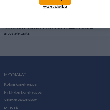
1
0%
Hyväksy pakolliset
Tälle tuotteelle ei ole vielä arvioita.
Kirjaudu sisään ja
arvostele tuote.
MYYMÄLÄT
Kolpin konekauppa
Pirkkalan konekauppa
Suomen vahvimmat
MEISTÄ