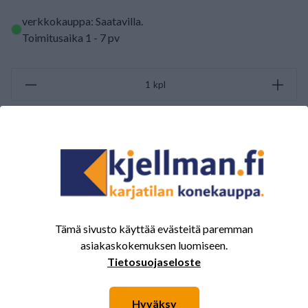
verkkokauppa: Saatavilla
.
Toimitusaika 1 - 7 pv
kpl
LISÄÄ OSTOSKORIIN
ARVOSTELUJEN YHTEENVETO
(0/5)
Yhteensä 0 Arvostelut
Tämä sivusto käyttää evästeitä paremman
5
0%
asiakaskokemuksen luomiseen.
4
0%
Tietosuojaseloste
3
0%
Hyväksy
2
0%