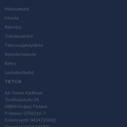
Maksuehdot
Meistä
Rahoitus
Toimitusehdot
Tietosuojakäytäntö
Rekisteriseloste
Rekry
Laskutustiedot
TIETOA
Ab Tomas Kjellman
Teollisuuskatu 2A
68800 Kolppi, Finland
Y-tunnus: 0706216-7
Konemyynti: 0424720600
Varaosat: 0424720300