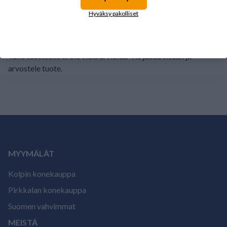
1
0%
Hyväksy pakolliset
Tälle tuotteelle ei ole vielä arvioita.
Kirjaudu sisään ja
arvostele tuote.
MYYMÄLÄT
Kolpin konekauppa
Pirkkalan konekauppa
Suomen vahvimmat
MEISTÄ