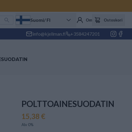
Suomi
/ FI
Oma tili
Ostoskori
info@kjellman.fi
+3584247201
ESUODATIN
POLTTOAINESUODATIN
15,38 €
Alv 0%