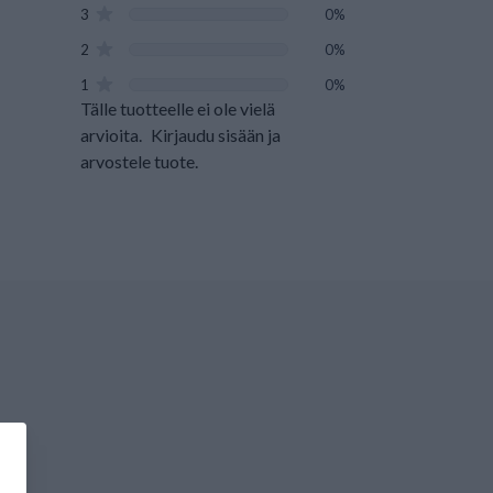
3
0%
2
0%
1
0%
Tälle tuotteelle ei ole vielä
arvioita.
Kirjaudu sisään ja
arvostele tuote.