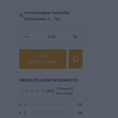
verkkokauppa: Saatavilla
.
Toimitusaika 1 - 7 pv
kpl
LISÄÄ
OSTOSKORIIN
ARVOSTELUJEN YHTEENVETO
Yhteensä 0
(0/5)
Arvostelut
5
0%
4
0%