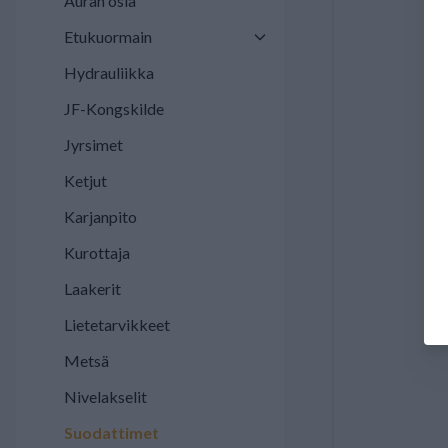
Auran osia
Etukuormain
Hydrauliikka
JF-Kongskilde
Jyrsimet
Ketjut
Karjanpito
Kurottaja
Laakerit
Lietetarvikkeet
Metsä
Nivelakselit
Suodattimet