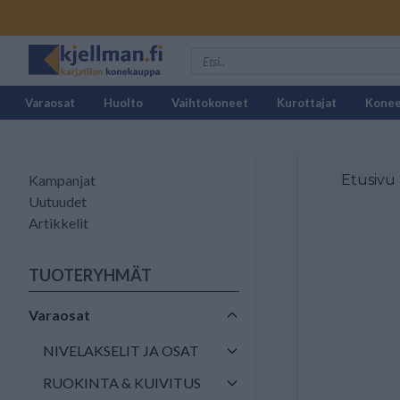
Varaosat
Huolto
Vaihtokoneet
Kurottajat
Kone
Kampanjat
Etusivu
Uutuudet
Artikkelit
TUOTERYHMÄT
Varaosat
NIVELAKSELIT JA OSAT
RUOKINTA & KUIVITUS