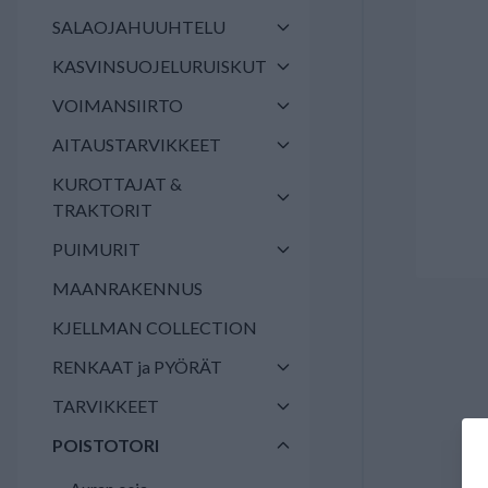
SALAOJAHUUHTELU
KASVINSUOJELURUISKUT
VOIMANSIIRTO
AITAUSTARVIKKEET
KUROTTAJAT &
TRAKTORIT
PUIMURIT
MAANRAKENNUS
KJELLMAN COLLECTION
RENKAAT ja PYÖRÄT
TARVIKKEET
POISTOTORI