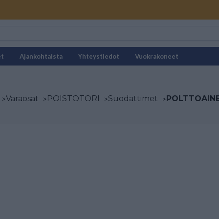
et
Ajankohtaista
Yhteystiedot
Vuokrakoneet
>
Varaosat
>
POISTOTORI
>
Suodattimet
>
POLTTOAIN