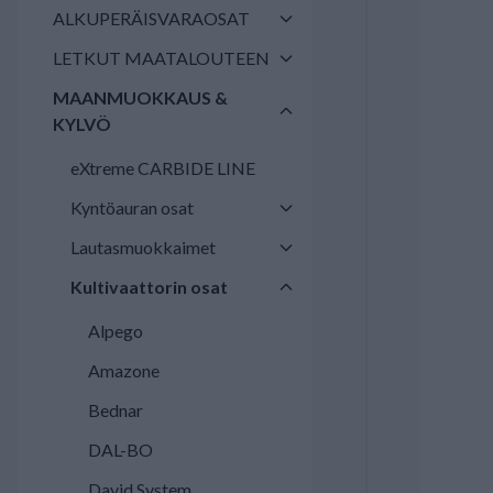
ALKUPERÄISVARAOSAT
LETKUT MAATALOUTEEN
MAANMUOKKAUS &
KYLVÖ
eXtreme CARBIDE LINE
Kyntöauran osat
Lautasmuokkaimet
Kultivaattorin osat
Alpego
Amazone
Bednar
DAL-BO
David System