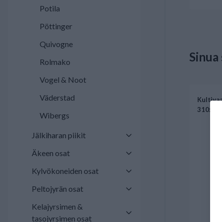
Potila
Pöttinger
Quivogne
Sinua
Rolmako
Vogel & Noot
Väderstad
Kultivaa
310x70
Wibergs
Jälkiharan piikit
Äkeen osat
Kylvökoneiden osat
Peltojyrän osat
Kelajyrsimen &
tasojyrsimen osat