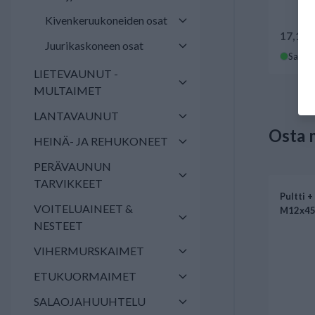
Kivenkeruukoneiden osat
17,17 
Juurikaskoneen osat
Saatav
LIETEVAUNUT -
MULTAIMET
LANTAVAUNUT
Osta 
HEINÄ- JA REHUKONEET
PERÄVAUNUN
TARVIKKEET
Pultti +
VOITELUAINEET &
M12x45
NESTEET
VIHERMURSKAIMET
ETUKUORMAIMET
SALAOJAHUUHTELU