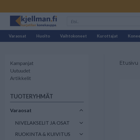
Varaosat
Huolto
Vaihtokoneet
Kurottajat
Kone
Kampanjat
Etusivu
Uutuudet
Artikkelit
TUOTERYHMÄT
Varaosat
NIVELAKSELIT JA OSAT
RUOKINTA & KUIVITUS