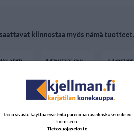
 saattavat kiinnostaa myös nämä tuotteet.
ttorin kärki
Kultivaattorin kärki
Kultivaattorin
370x55 Amazone
285x65 suora
Tämä sivusto käyttää evästeitä paremman asiakaskokemuksen
luomiseen.
Tietosuojaseloste