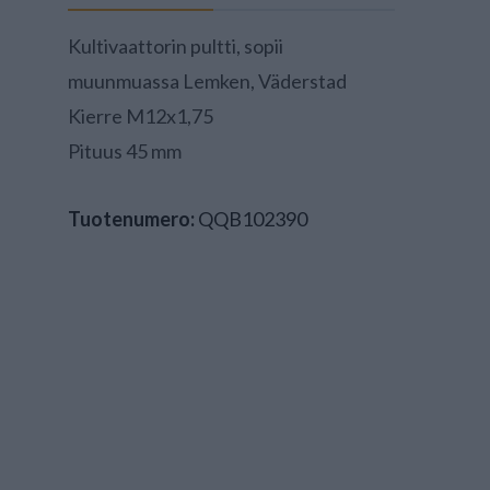
Kultivaattorin pultti, sopii
muunmuassa Lemken, Väderstad
Kierre M12x1,75
Pituus 45 mm
Tuotenumero:
QQB102390