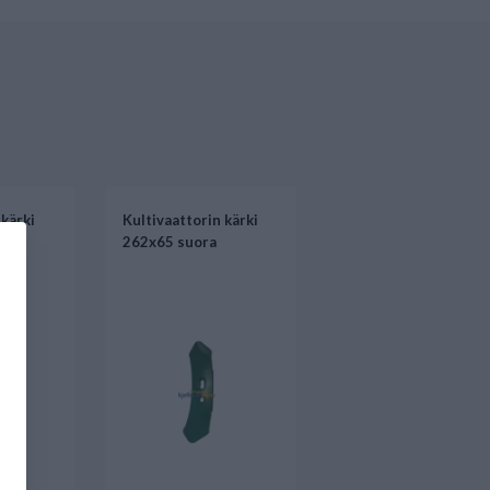
 kärki
Kultivaattorin kärki
262x65 suora