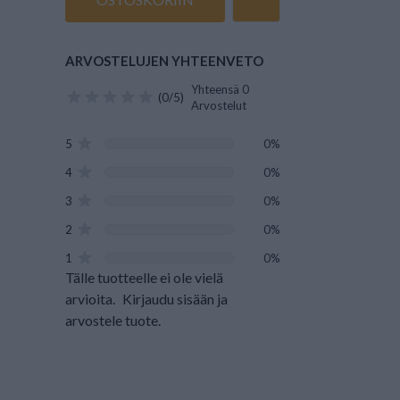
ARVOSTELUJEN YHTEENVETO
Yhteensä 0
(0/5)
Arvostelut
5
0%
4
0%
3
0%
2
0%
1
0%
Tälle tuotteelle ei ole vielä
arvioita.
Kirjaudu sisään ja
arvostele tuote.