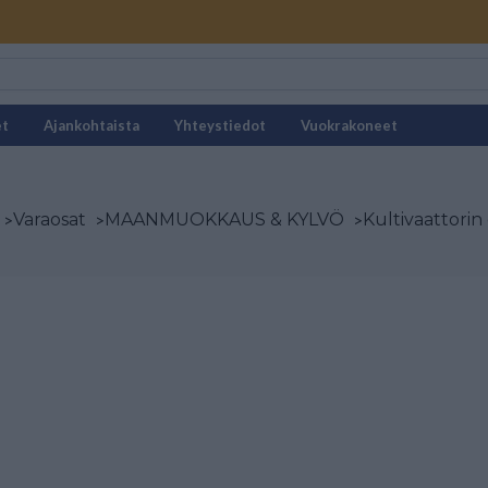
et
Ajankohtaista
Yhteystiedot
Vuokrakoneet
>
Varaosat
>
MAANMUOKKAUS & KYLVÖ
>
Kultivaattorin