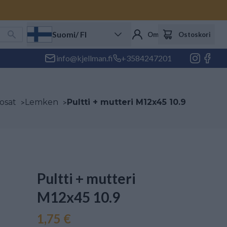
Suomi
/ FI
Oma tili
Ostoskori
info@kjellman.fi
+3584247201
 osat
>
Lemken
>
Pultti + mutteri M12x45 10.9
Pultti + mutteri
M12x45 10.9
1,75 €