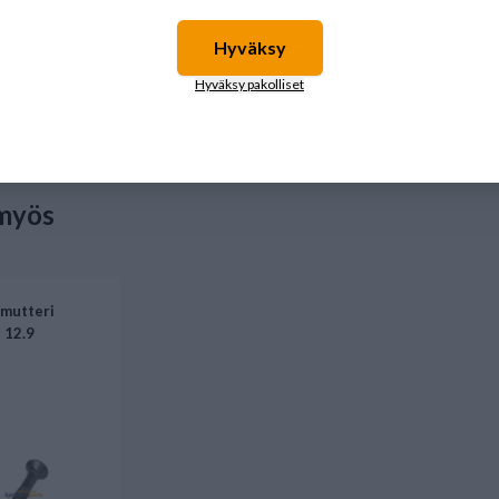
Hyväksy
€
19,20 €
15,95 €
Hyväksy pakolliset
illa
Saatavilla
Saatavilla
myös
 mutteri
 12.9