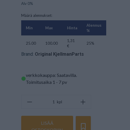
Alv 0%
Määrä alennukset:
Alennus
Min
Max
Hinta
%
1,31
25.00
100.00
25%
€
Brand:
Original KjellmanParts
verkkokauppa: Saatavilla
.
Toimitusaika 1 - 7 pv
kpl
LISÄÄ
OSTOSKORIIN