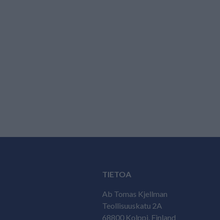
TIETOA
Ab Tomas Kjellman
Teollisuuskatu 2A
68800 Kolppi, Finland