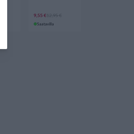
ALE!
9,55 €
12,95 €
Saatavilla