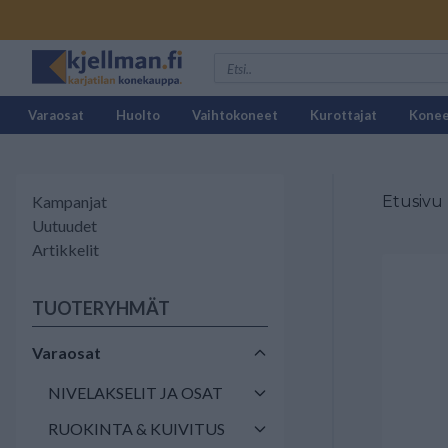
Varaosat
Huolto
Vaihtokoneet
Kurottajat
Kone
Kampanjat
Etusivu
Uutuudet
Artikkelit
TUOTERYHMÄT
Varaosat
NIVELAKSELIT JA OSAT
RUOKINTA & KUIVITUS