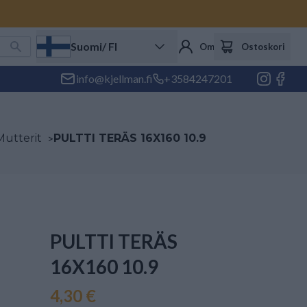
Suomi
/ FI
Oma tili
Ostoskori
info@kjellman.fi
+3584247201
 Mutterit
>
PULTTI TERÄS 16X160 10.9
PULTTI TERÄS
16X160 10.9
4,30 €