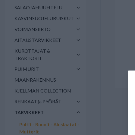
SALAOJAHUUHTELU
KASVINSUOJELURUISKUT
VOIMANSIIRTO
AITAUSTARVIKKEET
KUROTTAJAT &
TRAKTORIT
PUIMURIT
MAANRAKENNUS
KJELLMAN COLLECTION
RENKAAT ja PYÖRÄT
TARVIKKEET
Pultit - Ruuvit - Aluslaatat -
Mutterit