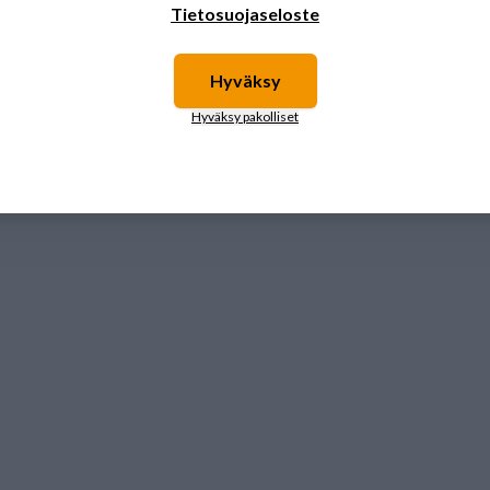
Tietosuojaseloste
Hyväksy
Hyväksy pakolliset