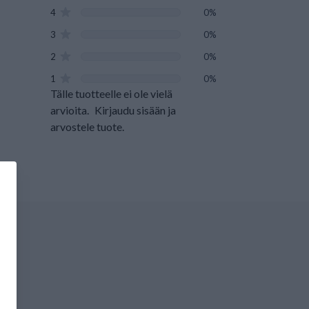
4
0%
3
0%
2
0%
1
0%
Tälle tuotteelle ei ole vielä
arvioita.
Kirjaudu sisään ja
arvostele tuote.