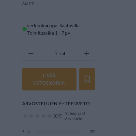
Alv 0%
verkkokauppa: Saatavilla
.
Toimitusaika 1 - 7 pv
kpl
LISÄÄ
OSTOSKORIIN
ARVOSTELUJEN YHTEENVETO
Yhteensä 0
(0/5)
Arvostelut
5
0%