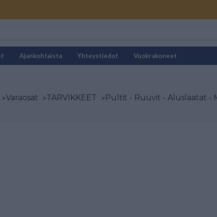
et
Ajankohtaista
Yhteystiedot
Vuokrakoneet
>
Varaosat
>
TARVIKKEET
>
Pultit - Ruuvit - Aluslaatat -