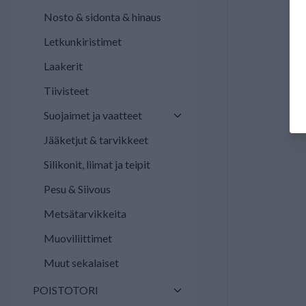
Nosto & sidonta & hinaus
Letkunkiristimet
Laakerit
Tiivisteet
Suojaimet ja vaatteet
Jääketjut & tarvikkeet
Silikonit, liimat ja teipit
Pesu & Siivous
Metsätarvikkeita
Muoviliittimet
Muut sekalaiset
POISTOTORI