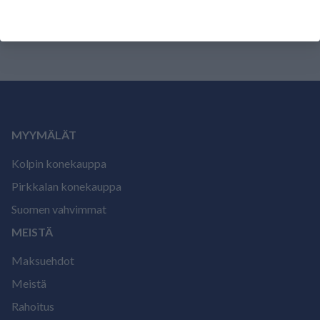
arvostele tuote.
MYYMÄLÄT
Kolpin konekauppa
Pirkkalan konekauppa
Suomen vahvimmat
MEISTÄ
Maksuehdot
Meistä
Rahoitus