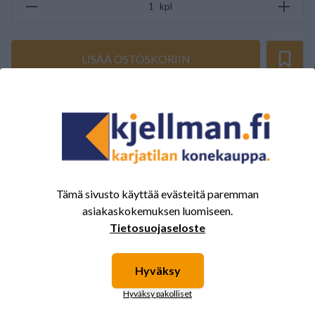
kpl
LISÄÄ OSTOSKORIIN
ARVOSTELUJEN YHTEENVETO
(0/5)
Yhteensä 0 Arvostelut
5
0%
4
0%
Tämä sivusto käyttää evästeitä paremman
3
0%
asiakaskokemuksen luomiseen.
Tietosuojaseloste
2
0%
1
0%
Hyväksy
Hyväksy pakolliset
Tälle tuotteelle ei ole vielä arvioita.
Kirjaudu sisään ja