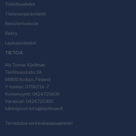
Toimitusehdot
Tietosuojakäytäntö
Rekisteriseloste
Rekry
Laskutustiedot
TIETOA
Ab Tomas Kjellman
Teollisuuskatu 2A
68800 Kolppi, Finland
Y-tunnus: 0706216-7
Konemyynti: 0424720600
Varaosat: 0424720300
Sähköposti info@kjellman.fi
Tervetuloa verkkokauppaamme!