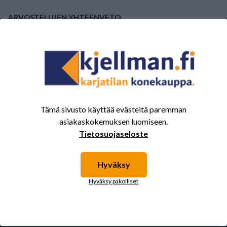
ARVOSTELUJEN YHTEENVETO
(0/5)
Yhteensä 0 Arvostelut
5
0%
4
0%
3
0%
2
0%
Tämä sivusto käyttää evästeitä paremman
asiakaskokemuksen luomiseen.
1
0%
Tietosuojaseloste
Hyväksy
Tälle tuotteelle ei ole vielä arvioita.
Kirjaudu sisään ja
arvostele tuote.
Hyväksy pakolliset