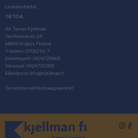
Laskutustiedot
TIETOA
Ab Tomas Kjellman
Teollisuuskatu 2A
68800 Kolppi, Finland
Y-tunnus: 0706216-7
Konemyynti: 0424720600
Varaosat: 0424720300
Sähköposti info@kjellman.fi
Tervetuloa verkkokauppaamme!