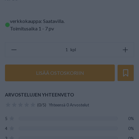
verkkokauppa: Saatavilla
.
Toimitusaika 1 - 7 pv
kpl
LISÄÄ OSTOSKORIIN
ARVOSTELUJEN YHTEENVETO
(0/5)
Yhteensä 0 Arvostelut
5
0%
4
0%
3
0%