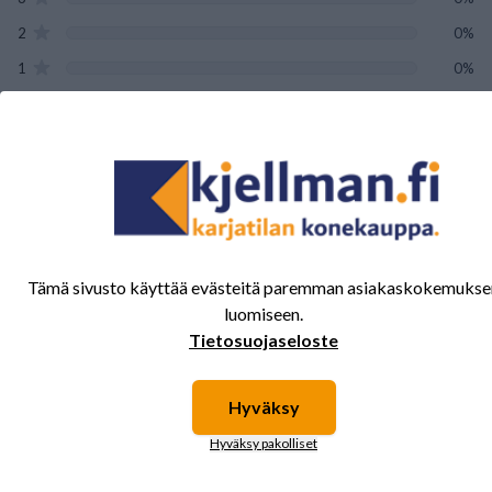
2
0%
1
0%
Tälle tuotteelle ei ole vielä arvioita.
Kirjaudu sisään ja
arvostele tuote.
Tämä sivusto käyttää evästeitä paremman asiakaskokemukse
Sinua saattavat kiinnostaa myös nämä
luomiseen.
tuotteet.
Tietosuojaseloste
Hyväksy
Hyväksy pakolliset