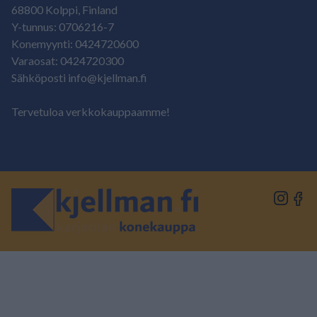
68800 Kolppi, Finland
Y-tunnus: 0706216-7
Konemyynti: 0424720600
Varaosat: 0424720300
Sähköposti info@kjellman.fi
Tervetuloa verkkokauppaamme!