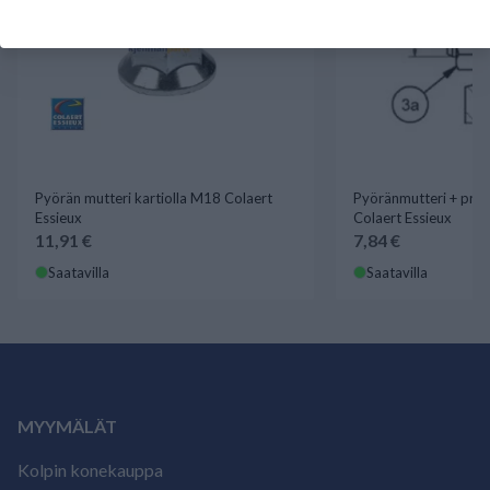
Pyörän mutteri kartiolla M18 Colaert
Pyöränmutteri + pri
Essieux
Colaert Essieux
11,91 €
7,84 €
Saatavilla
Saatavilla
MYYMÄLÄT
Kolpin konekauppa