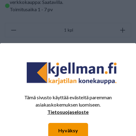
verkkokauppa: Saatavilla
.
Toimitusaika 1 - 7 pv
kpl
LISÄÄ OSTOSKORIIN
ARVOSTELUJEN YHTEENVETO
(0/5)
Yhteensä 0 Arvostelut
Tämä sivusto käyttää evästeitä paremman
5
0%
asiakaskokemuksen luomiseen.
4
0%
Tietosuojaseloste
3
0%
2
0%
Hyväksy