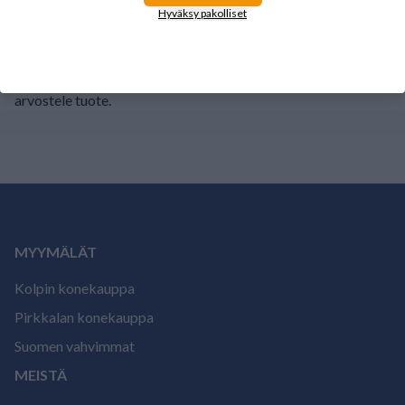
1
0%
Hyväksy pakolliset
Tälle tuotteelle ei ole vielä arvioita.
Kirjaudu sisään ja
arvostele tuote.
MYYMÄLÄT
Kolpin konekauppa
Pirkkalan konekauppa
Suomen vahvimmat
MEISTÄ