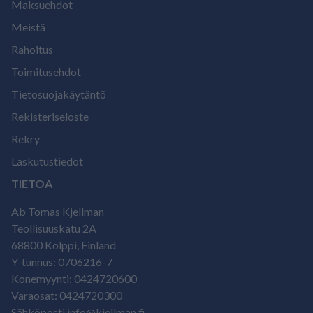
Maksuehdot
Meistä
Rahoitus
Toimitusehdot
Tietosuojakäytäntö
Rekisteriseloste
Rekry
Laskutustiedot
TIETOA
Ab Tomas Kjellman
Teollisuuskatu 2A
68800 Kolppi, Finland
Y-tunnus: 0706216-7
Konemyynti: 0424720600
Varaosat: 0424720300
Sähköposti info@kjellman.fi