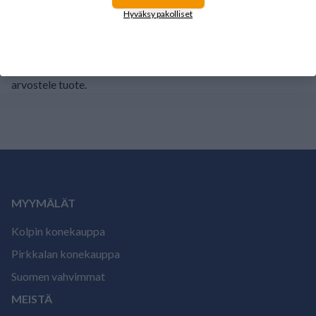
1
0%
Hyväksy pakolliset
Tälle tuotteelle ei ole vielä arvioita.
Kirjaudu sisään ja
arvostele tuote.
MYYMÄLÄT
Kolpin konekauppa
Pirkkalan konekauppa
Suomen vahvimmat
MEISTÄ