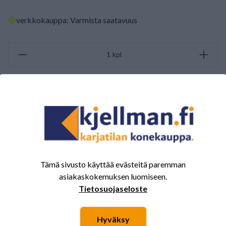
verkkokauppa: Varmista saatavuus
kpl
PYYDÄ TARJOUS
ARVOSTELUJEN YHTEENVETO
(0/5)
Yhteensä 0 Arvostelut
Tämä sivusto käyttää evästeitä paremman
5
0%
asiakaskokemuksen luomiseen.
4
0%
Tietosuojaseloste
3
0%
2
0%
Hyväksy