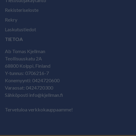
Tietosuojakäytäntö
Rekisteriseloste
Rekry
Laskutustiedot
TIETOA
Ab Tomas Kjellman
Teollisuuskatu 2A
68800 Kolppi, Finland
Y-tunnus: 0706216-7
Konemyynti: 0424720600
Varaosat: 0424720300
Sähköposti info@kjellman.fi
Tervetuloa verkkokauppaamme!