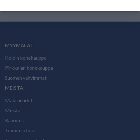
MYYMÄLÄT
Kolpin konekauppa
Pirkkalan konekauppa
Suomen vahvimmat
MEISTÄ
Maksuehdot
Meistä
Rahoitus
Toimitusehdot