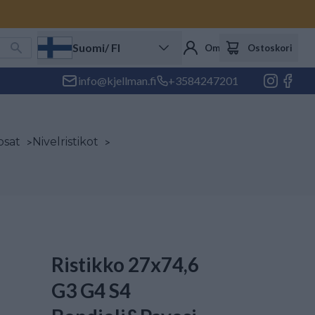
Suomi
/ FI
Oma tili
Ostoskori
info@kjellman.fi
+3584247201
osat
>
Nivelristikot
>
Ristikko 27x74,6
G3 G4 S4