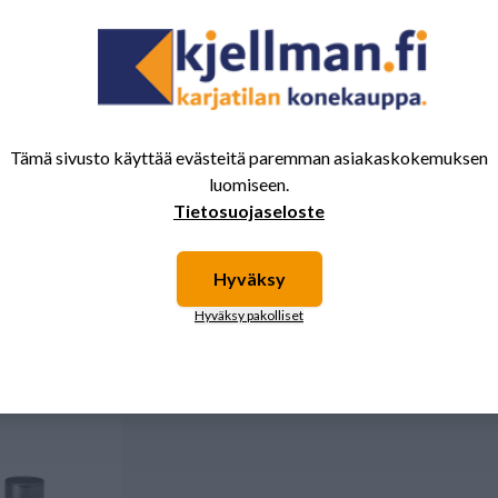
Tämä sivusto käyttää evästeitä paremman asiakaskokemuksen
luomiseen.
Tietosuojaseloste
myös
Hyväksy
Hyväksy pakolliset
o 27x74,6
Walterscheid