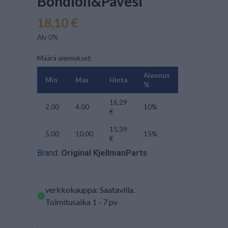
Bondioli&Pavesi
18,10 €
Alv 0%
Määrä alennukset:
Alennus
Min
Max
Hinta
%
16,29
2.00
4.00
10%
€
15,39
5.00
10.00
15%
€
Brand:
Original KjellmanParts
verkkokauppa: Saatavilla
.
Toimitusaika 1 - 7 pv