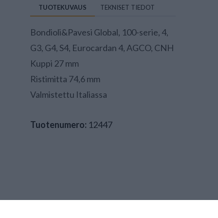
TUOTEKUVAUS
TEKNISET TIEDOT
Bondioli&Pavesi Global, 100-serie, 4,
G3, G4, S4, Eurocardan 4, AGCO, CNH
Kuppi 27 mm
Ristimitta 74,6 mm
Valmistettu Italiassa
Tuotenumero:
12447