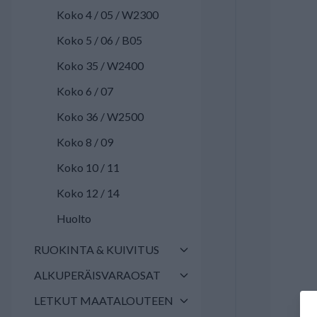
Koko 4 / 05 / W2300
Koko 5 / 06 / B05
Koko 35 / W2400
Koko 6 / 07
Koko 36 / W2500
Koko 8 / 09
Koko 10 / 11
Koko 12 / 14
Huolto
RUOKINTA & KUIVITUS
ALKUPERÄISVARAOSAT
LETKUT MAATALOUTEEN