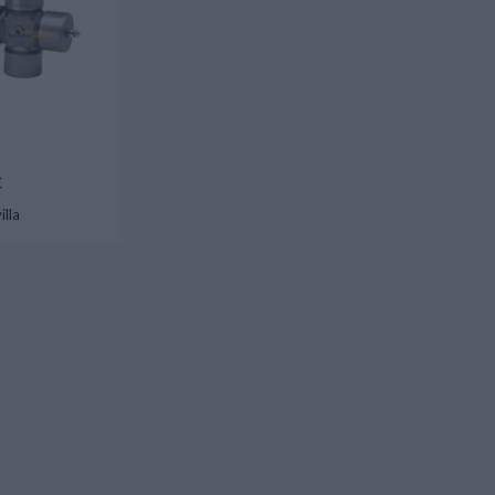
€
illa