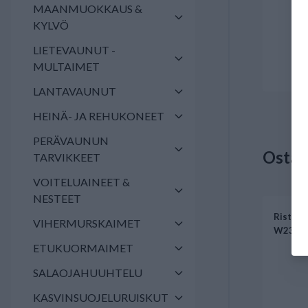
MAANMUOKKAUS &
KYLVÖ
LIETEVAUNUT -
MULTAIMET
LANTAVAUNUT
HEINÄ- JA REHUKONEET
PERÄVAUNUN
Osta 
TARVIKKEET
VOITELUAINEET &
NESTEET
Ristikk
VIHERMURSKAIMET
W2300 
ETUKUORMAIMET
SALAOJAHUUHTELU
KASVINSUOJELURUISKUT