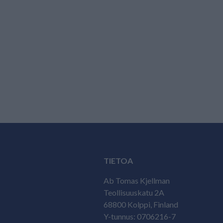
TIETOA
Ab Tomas Kjellman
Teollisuuskatu 2A
68800 Kolppi, Finland
Y-tunnus: 0706216-7