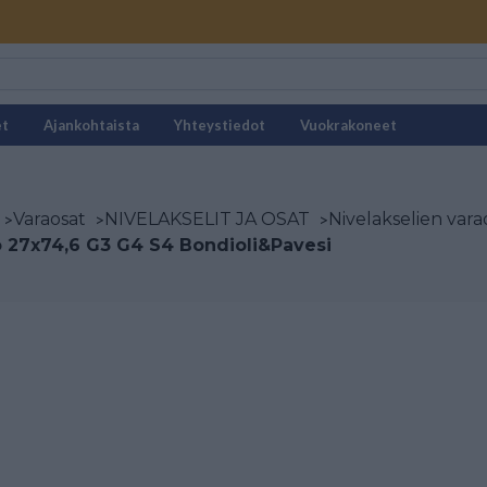
et
Ajankohtaista
Yhteystiedot
Vuokrakoneet
>
Varaosat
>
NIVELAKSELIT JA OSAT
>
Nivelakselien vara
o 27x74,6 G3 G4 S4 Bondioli&Pavesi