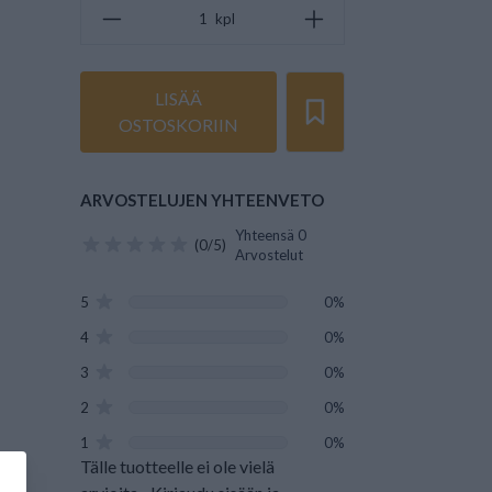
kpl
LISÄÄ
OSTOSKORIIN
ARVOSTELUJEN YHTEENVETO
Yhteensä 0
(0/5)
Arvostelut
5
0%
4
0%
3
0%
2
0%
1
0%
Tälle tuotteelle ei ole vielä