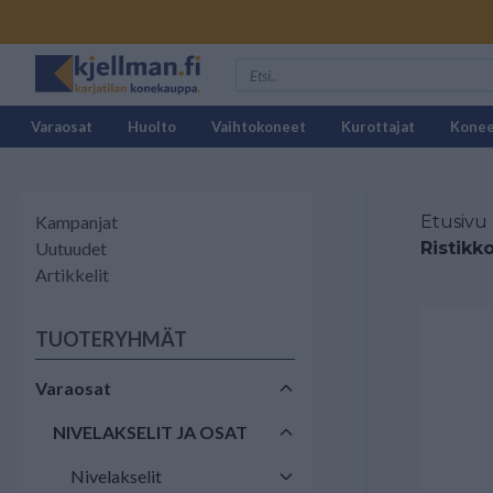
Varaosat
Huolto
Vaihtokoneet
Kurottajat
Kone
Kampanjat
Etusivu
Uutuudet
Ristikk
Artikkelit
TUOTERYHMÄT
Varaosat
NIVELAKSELIT JA OSAT
Nivelakselit