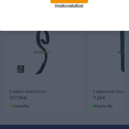
tuotteet.
Hyväksy pakolliset
S-piikki + kärki 65x12
S-piikin kärki 255x4
107,04 €
7,22 €
Saatavilla
Saatavilla