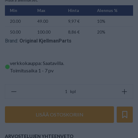
Määrä alennukset:
Min
Max
Hinta
Alennus %
20.00
49.00
9,97 €
10%
50.00
100.00
8,86 €
20%
Brand:
Original KjellmanParts
verkkokauppa: Saatavilla
.
Toimitusaika 1 - 7 pv
kpl
LISÄÄ OSTOSKORIIN
ARVOSTELUJEN YHTEENVETO