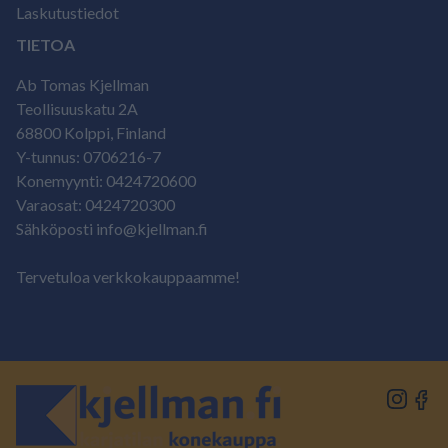
Laskutustiedot
TIETOA
Ab Tomas Kjellman
Teollisuuskatu 2A
68800 Kolppi, Finland
Y-tunnus: 0706216-7
Konemyynti: 0424720600
Varaosat: 0424720300
Sähköposti info@kjellman.fi
Tervetuloa verkkokauppaamme!