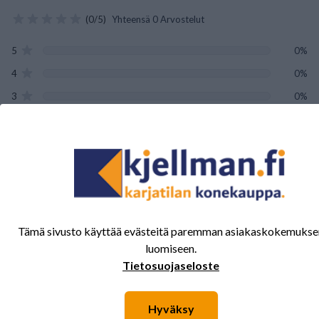
(0/5)
Yhteensä 0 Arvostelut
5
0%
4
0%
3
0%
2
0%
1
0%
Tälle tuotteelle ei ole vielä arvioita.
Kirjaudu sisään ja
arvostele tuote.
Tämä sivusto käyttää evästeitä paremman asiakaskokemukse
luomiseen.
Tietosuojaseloste
Sinua saattavat kiinnostaa myös nämä
Hyväksy