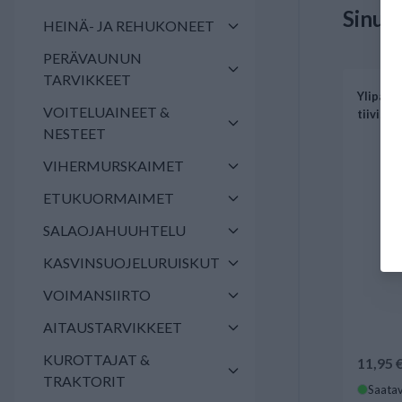
Sinua
HEINÄ- JA REHUKONEET
PERÄVAUNUN
TARVIKKEET
Ylipaine
VOITELUAINEET &
tiivist
NESTEET
VIHERMURSKAIMET
ETUKUORMAIMET
SALAOJAHUUHTELU
KASVINSUOJELURUISKUT
VOIMANSIIRTO
AITAUSTARVIKKEET
KUROTTAJAT &
11,95 
TRAKTORIT
Saatav