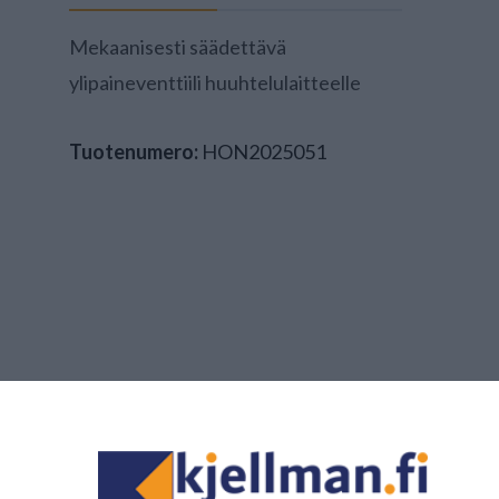
Mekaanisesti säädettävä
ylipaineventtiili huuhtelulaitteelle
Tuotenumero:
HON2025051