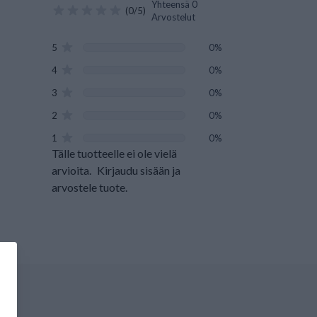
Yhteensä 0
(0/5)
Arvostelut
5
0%
4
0%
3
0%
2
0%
1
0%
Tälle tuotteelle ei ole vielä
arvioita.
Kirjaudu sisään ja
arvostele tuote.