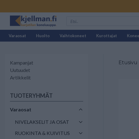
Varaosat
Huolto
Vaihtokoneet
Kurottajat
Kone
Kampanjat
Etusivu
Uutuudet
Artikkelit
TUOTERYHMÄT
Varaosat
NIVELAKSELIT JA OSAT
RUOKINTA & KUIVITUS