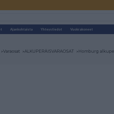
et
Ajankohtaista
Yhteystiedot
Vuokrakoneet
>
Varaosat
>
ALKUPERÄISVARAOSAT
>
Homburg alkuperä