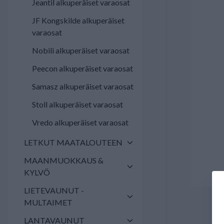
Jeantil alkuperäiset varaosat
JF Kongskilde alkuperäiset
varaosat
Nobili alkuperäiset varaosat
Peecon alkuperäiset varaosat
Samasz alkuperäiset varaosat
Stoll alkuperäiset varaosat
Vredo alkuperäiset varaosat
LETKUT MAATALOUTEEN
MAANMUOKKAUS &
KYLVÖ
LIETEVAUNUT -
MULTAIMET
LANTAVAUNUT