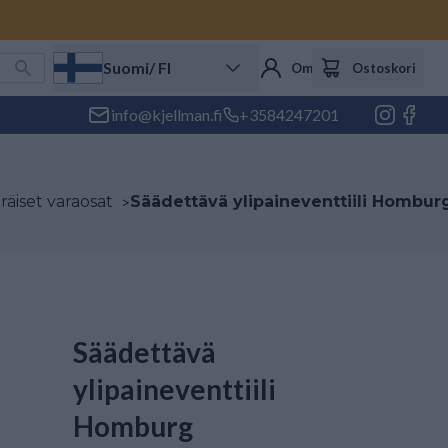
Suomi
/ FI
Oma tili
Ostoskori
info@kjellman.fi
+3584247201
iset varaosat
>
Säädettävä ylipaineventtiili Hombur
Säädettävä
ylipaineventtiili
Homburg