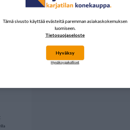
 saattavat kiinnostaa myös nämä tuotteet.
Tämä sivusto käyttää evästeitä paremman asiakaskokemuksen
luomiseen.
venttiilin
Tietosuojaseloste
e Homburg
Hyväksy
Hyväksy pakolliset
€
illa