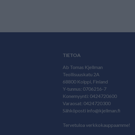
TIETOA
Ab Tomas Kjellman
Teollisuuskatu 2A
68800 Kolppi, Finland
Y-tunnus: 0706216-7
Konemyynti: 0424720600
Varaosat: 0424720300
Sähköposti info@kjellman.fi
Tervetuloa verkkokauppaamme!