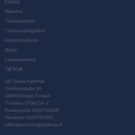
Meistä
Rahoitus
Toimitusehdot
Tietosuojakäytäntö
Rekisteriseloste
Rekry
Laskutustiedot
TIETOA
Ab Tomas Kjellman
Teollisuuskatu 2A
68800 Kolppi, Finland
Y-tunnus: 0706216-7
Konemyynti: 0424720600
Varaosat: 0424720300
Sähköposti info@kjellman.fi