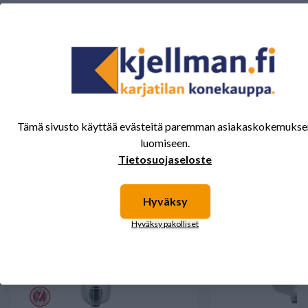
Tälle tuotteelle ei ole vielä arvioita.
Kirjaudu sisään ja
arvostele tuote.
Sinua saattavat kiinnostaa myös nämä
tuotteet.
Tämä sivusto käyttää evästeitä paremman asiakaskokemukse
luomiseen.
Tietosuojaseloste
Hyväksy
Hyväksy pakolliset