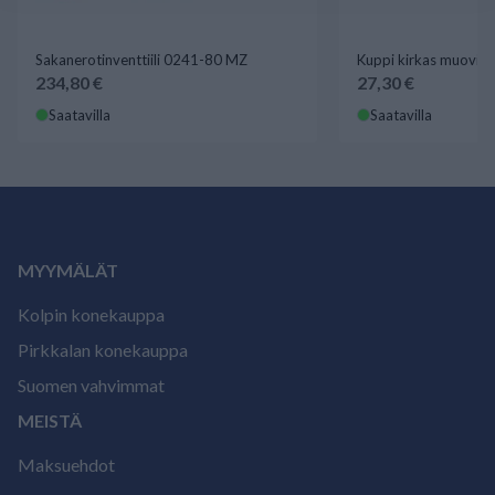
Sakanerotinventtiili 0241-80 MZ
Kuppi kirkas muovi 
234,80 €
27,30 €
Saatavilla
Saatavilla
MYYMÄLÄT
Kolpin konekauppa
Pirkkalan konekauppa
Suomen vahvimmat
MEISTÄ
Maksuehdot