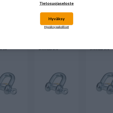
Tietosuojaseloste
Hyväksy
myös
Hyväksy pakolliset
 5/16"
SAKKELI 3/8"
SAKKELI 5/8"