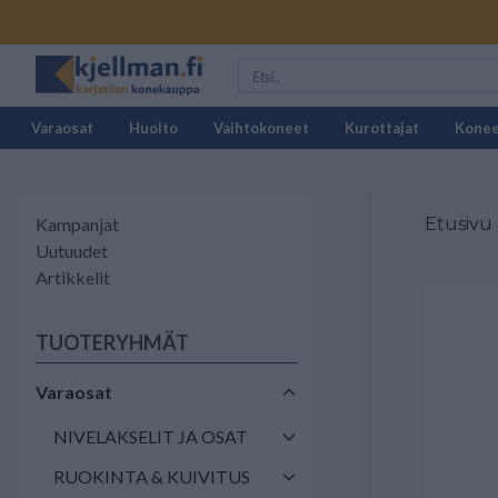
Varaosat
Huolto
Vaihtokoneet
Kurottajat
Kone
Kampanjat
Etusivu
Uutuudet
Artikkelit
TUOTERYHMÄT
Varaosat
NIVELAKSELIT JA OSAT
RUOKINTA & KUIVITUS