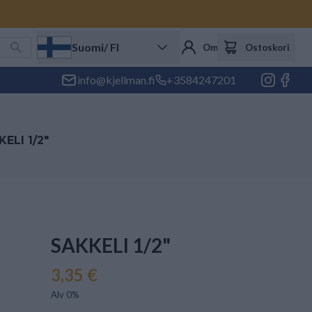
Suomi
/ FI
Oma tili
Ostoskori
info@kjellman.fi
+3584247201
ELI 1/2"
SAKKELI 1/2"
3,35 €
Alv 0%