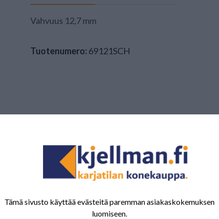
Vahvuus 12,7 mm
Tuotenumero:
69121SCH
Tämä sivusto käyttää evästeitä paremman asiakaskokemuksen
luomiseen.