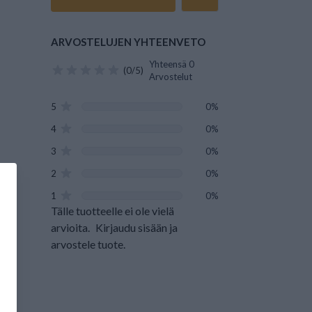
ARVOSTELUJEN YHTEENVETO
Yhteensä 0
(0/5)
Arvostelut
5
0%
4
0%
3
0%
2
0%
1
0%
Tälle tuotteelle ei ole vielä
arvioita.
Kirjaudu sisään ja
arvostele tuote.