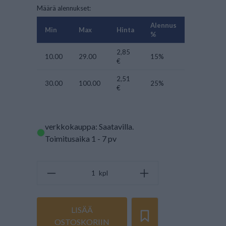
Määrä alennukset:
Alennus
Min
Max
Hinta
%
2,85
10.00
29.00
15%
€
2,51
30.00
100.00
25%
€
verkkokauppa: Saatavilla
.
Toimitusaika 1 - 7 pv
kpl
LISÄÄ
OSTOSKORIIN