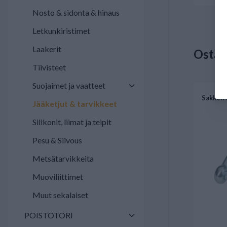
Nosto & sidonta & hinaus
Letkunkiristimet
Laakerit
Osta 
Tiivisteet
Suojaimet ja vaatteet
Sakkeli
Jääketjut & tarvikkeet
Silikonit, liimat ja teipit
Pesu & Siivous
Metsätarvikkeita
Muoviliittimet
Muut sekalaiset
POISTOTORI