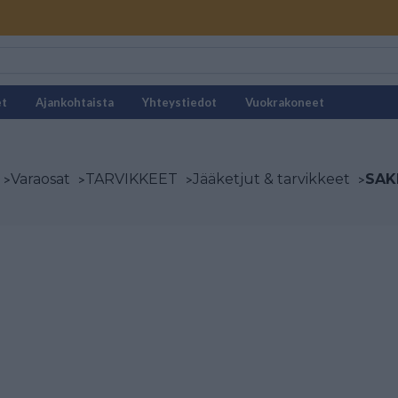
et
Ajankohtaista
Yhteystiedot
Vuokrakoneet
>
Varaosat
>
TARVIKKEET
>
Jääketjut & tarvikkeet
>
SAKK