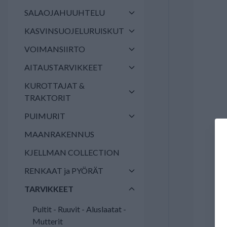
SALAOJAHUUHTELU
KASVINSUOJELURUISKUT
VOIMANSIIRTO
AITAUSTARVIKKEET
KUROTTAJAT &
TRAKTORIT
PUIMURIT
MAANRAKENNUS
KJELLMAN COLLECTION
RENKAAT ja PYÖRÄT
TARVIKKEET
Pultit - Ruuvit - Aluslaatat -
Mutterit