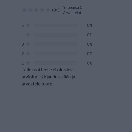
Yhteensä 0
(0/5)
Arvostelut
5
0%
4
0%
3
0%
2
0%
1
0%
Tälle tuotteelle ei ole vielä
arvioita.
Kirjaudu sisään ja
arvostele tuote.