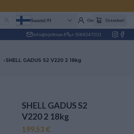
Suomi
/ FI
Oma tili
Ostoskori
info@kjellman.fi
+3584247201
t
>
SHELL GADUS S2 V220 2 18kg
SHELL GADUS S2
V220 2 18kg
199,53 €