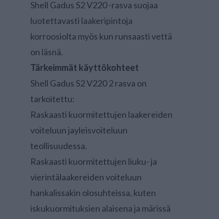
Shell Gadus S2 V220 -rasva suojaa
luotettavasti laakeripintoja
korroosiolta myös kun runsaasti vettä
on läsnä.
Tärkeimmät käyttökohteet
Shell Gadus S2 V220 2 rasva on
tarkoitettu:
Raskaasti kuormitettujen laakereiden
voiteluun jayleisvoiteluun
teollisuudessa.
Raskaasti kuormitettujen liuku- ja
vierintälaakereiden voiteluun
hankalissakin olosuhteissa, kuten
iskukuormituksien alaisena ja märissä