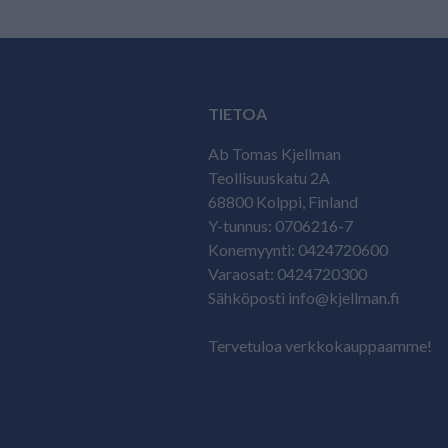
TIETOA
Ab Tomas Kjellman
Teollisuuskatu 2A
68800 Kolppi, Finland
Y-tunnus: 0706216-7
Konemyynti: 0424720600
Varaosat: 0424720300
Sähköposti info@kjellman.fi
Tervetuloa verkkokauppaamme!