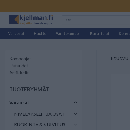
Varaosat
Huolto
Vaihtokoneet
Kurottajat
Kone
Kampanjat
Etusivu
Uutuudet
Artikkelit
TUOTERYHMÄT
Varaosat
NIVELAKSELIT JA OSAT
RUOKINTA & KUIVITUS