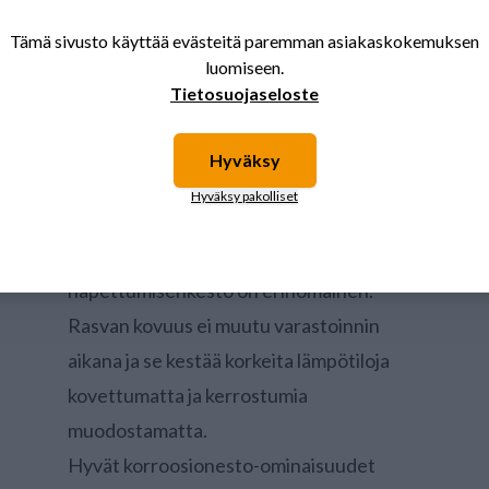
rasvavuotoihin.
Tämä sivusto käyttää evästeitä paremman asiakaskokemuksen
Kestää veden huuhtelevaa vaikutusta
luomiseen.
Shell Gadus S2 V220 -rasva on
Tietosuojaseloste
kehitetty kestämään hyvin veden
huuhtelevaa vaikutusta.
Hyväksy
Hapettumisenkesto
Hyväksy pakolliset
Tarkoin valittujen
perusöljykomponenttien
hapettumisenkesto on erinomainen.
Rasvan kovuus ei muutu varastoinnin
aikana ja se kestää korkeita lämpötiloja
kovettumatta ja kerrostumia
muodostamatta.
Hyvät korroosionesto-ominaisuudet