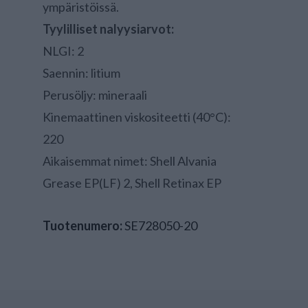
ympäristöissä.
Tyylilliset nalyysiarvot:
NLGI: 2
Saennin: litium
Perusöljy: mineraali
Kinemaattinen viskositeetti (40°C):
220
Aikaisemmat nimet: Shell Alvania
Grease EP(LF) 2, Shell Retinax EP
Tuotenumero:
SE728050-20