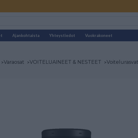
et
Ajankohtaista
Yhteystiedot
Vuokrakoneet
>
Varaosat
>
VOITELUAINEET & NESTEET
>
Voitelurasva