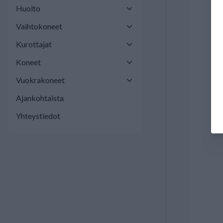
Huolto
Vaihtokoneet
Kurottajat
Koneet
Vuokrakoneet
Ajankohtaista
Yhteystiedot