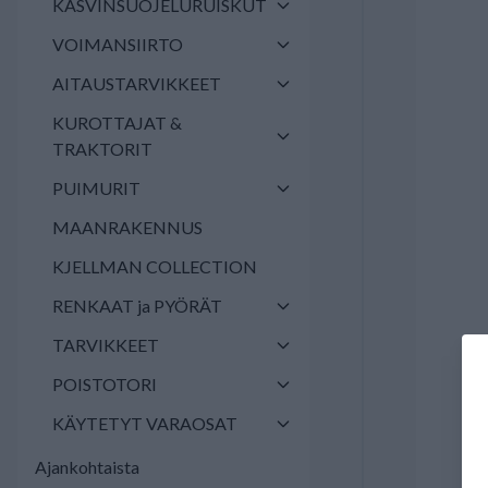
KASVINSUOJELURUISKUT
VOIMANSIIRTO
AITAUSTARVIKKEET
KUROTTAJAT &
TRAKTORIT
PUIMURIT
MAANRAKENNUS
KJELLMAN COLLECTION
RENKAAT ja PYÖRÄT
TARVIKKEET
POISTOTORI
KÄYTETYT VARAOSAT
Ajankohtaista