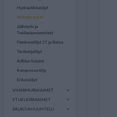
Hydrauliikkaöljyt
Voitelurasvat
Jäähdytin ja
Tuulilasipesunesteet
Pienkoneöljyt 2T ja Bensa
Teräketjuöljyt
AdBlue lisäaine
Kompressoriöljy
Erikoisöljyt
VIHERMURSKAIMET
ETUKUORMAIMET
SALAOJAHUUHTELU