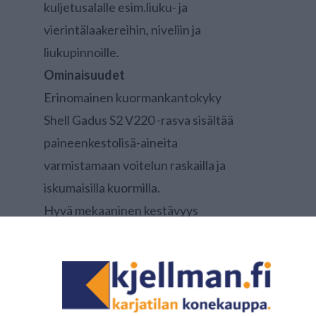
kuljetusalalle esim.liuku- ja
vierintälaakereihin, niveliin ja
liukupinnoille.
Ominaisuudet
Erinomainen kuormankantokyky
Shell Gadus S2 V220 -rasva sisältää
paineenkestolisä-aineita
varmistamaan voitelun raskailla ja
iskumaisilla kuormilla.
Hyvä mekaaninen kestävyys
Tämä on erityisen tärkeää tärisevissä
ympäristöissä, missä heikko
mekaaninen kestävyys saattaa johtaa
rasvan pehmenemiseen ja