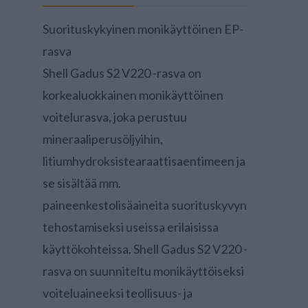
Suorituskykyinen monikäyttöinen EP-
rasva
Shell Gadus S2 V220 -rasva on
korkealuokkainen monikäyttöinen
voitelurasva, joka perustuu
mineraaliperusöljyihin,
litiumhydroksistearaattisaentimeen ja
se sisältää mm.
paineenkestolisäaineita suorituskyvyn
tehostamiseksi useissa erilaisissa
käyttökohteissa. Shell Gadus S2 V220 -
rasva on suunniteltu monikäyttöiseksi
voiteluaineeksi teollisuus- ja